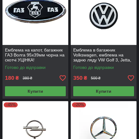
Емблема на капот, багажник
Емблема в багажник
ГАЗ Волга 95х39мм чорна на
Volkswagen, емблема на
скотчі УЦІНКА!
задню ляду VW Golf 3, Jetta,
Passat, Polo 78мм (Эмблема
Готово до відправки
Готово до відправки
задняя 78мм)
180
350
₴
₴
380 ₴
500 ₴
Купити
Купити
–45%
–20%