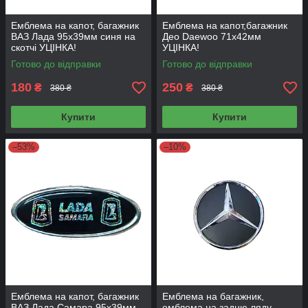
Емблема на капот, багажник
Емблема на капот,багажник
ВАЗ Лада 95х39мм синя на
Део Daewoo 71х42мм
скотчі УЦІНКА!
УЦІНКА!
Готово до відправки
Готово до відправки
180
250
₴
₴
380 ₴
380 ₴
Купити
Купити
–53%
–10%
Емблема на капот, багажник
Емблема на багажник,
ВАЗ Лада Самара 95х39мм
емблема на задню ляду