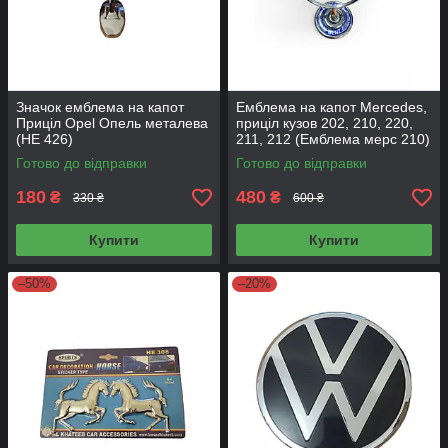
Значок емблема на капот
Емблема на капот Mercedes,
Приціл Opel Опель металева
приціл кузов 202, 210, 220,
(НЕ 426)
211, 212 (Емблема мерс 210)
Готово до відправки
Готово до відправки
180
480
₴
₴
330 ₴
600 ₴
Купити
Купити
–50%
–20%