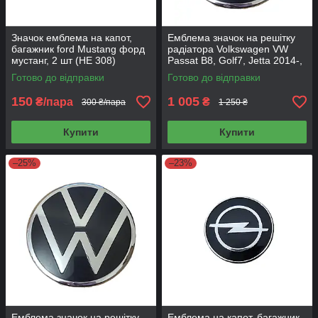
Значок емблема на капот,
Емблема значок на решітку
багажник ford Mustang форд
радіатора Volkswagen VW
мустанг, 2 шт (НЕ 308)
Passat B8, Golf7, Jetta 2014-,
138 мм 2GM 853 601F
Готово до відправки
Готово до відправки
150
1 005
₴/пара
₴
300 ₴/пара
1 250 ₴
Купити
Купити
–25%
–23%
Емблема значок на решітку
Емблема на капот, багажник