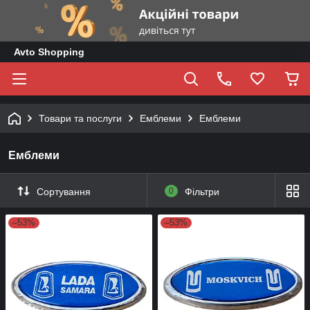
Avto Shopping
Товари та послуги
Емблеми
Емблеми
Емблеми
Сортування
0
Фільтри
–53%
–53%