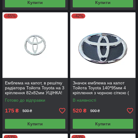
Купити
Купити
–65%
–42%
Емблема на капот, в решітку
Значок емблема на капот
радіатора Тойота Toyota на 3
Тойота Toyota 140*95мм 4
кріплення 82х82мм УЦІНКА!
кріплення з чорною сіткою (
Toyota New)
Готово до відправки
В наявності
175
520
₴
₴
500 ₴
900 ₴
Купити
Купити
–53%
–53%