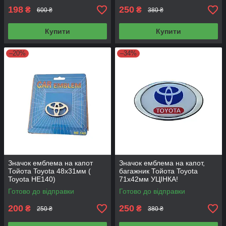
198
250
₴
₴
600 ₴
380 ₴
Купити
Купити
–20%
–34%
Значок емблема на капот
Значок емблема на капот,
Тойота Toyota 48х31мм (
багажник Тойота Toyota
Toyota НЕ140)
71х42мм УЦІНКА!
Готово до відправки
Готово до відправки
200
250
₴
₴
250 ₴
380 ₴