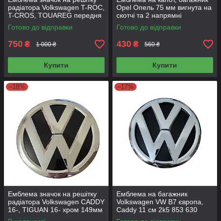
радіатора Volkswagen T-ROC,
Opel Опель 75 мм вигнута на
T-CROS, TOUAREG передня
скотчі та 2 напрямні
138мм 2GM 853 601F
Готово до відправки
Готово до відправки
750
430
₴
₴
1 000 ₴
560 ₴
Купити
Купити
–18%
–17%
Емблема значок на решітку
Емблема на багажник
радіатора Volkswagen CADDY
Volkswagen VW B7 європа,
16-, TIGUAN 16- хром 149мм
Caddy 11 см 2k5 853 630
2K5 853 600