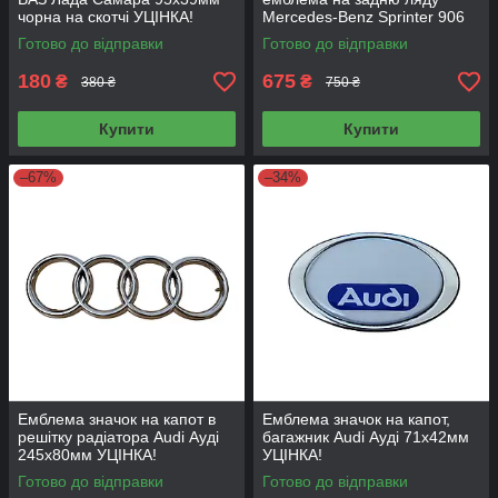
чорна на скотчі УЦІНКА!
Mercedes-Benz Sprinter 906
2006+, 906 758 00 58
Готово до відправки
Готово до відправки
180
675
₴
₴
380 ₴
750 ₴
Купити
Купити
–67%
–34%
Емблема значок на капот в
Емблема значок на капот,
решітку радіатора Audi Ауді
багажник Audi Ауді 71х42мм
245х80мм УЦІНКА!
УЦІНКА!
Готово до відправки
Готово до відправки