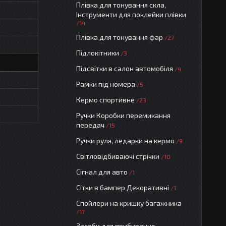
Плівка для тонування скла,
Інструменти для поклейки плівки
14
Плівка для тонування фар
27
Підлокітники
3
Підсвітки в салон автомобіля
4
Рамки під номера
5
Кермо спортивне
23
Ручки Коробки перемикання
передач
15
Ручки руля, ледарки на кермо
9
Світловідбиваючі стрічки
10
Сігнал для авто
1
Сітки в бампер Декоративні
1
Спойлери на кришку багажника
17
Засоби для прибирання