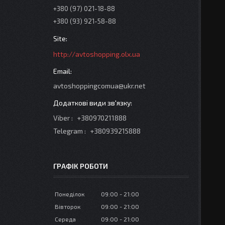
+380 (97) 021-18-88
+380 (93) 921-58-88
http://avtoshopping.olx.ua
avtoshoppingcomua@ukr.net
Viber
+380970211888
Telegram
+380939215888
ГРАФІК РОБОТИ
Понеділок
09:00
21:00
Вівторок
09:00
21:00
Середа
09:00
21:00