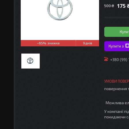
175 
500 ₴
Купи
–65%
9 днів
Купити з
+380 (99)
повернення 
У компанії п
покидаючи с