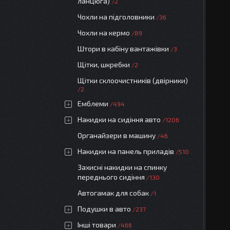
ланцюга)
2
Чохли на підголовники
36
Чохли на кермо
89
Штори в кабіну вантажівки
3
Щітки, шкребки
2
Щітки склоочистників (двірники)
2
Емблеми
494
Накидки на сидіння авто
1206
Органайзери в машину
46
Накидки на панель приладів
510
Захисні накидки на спинку
переднього сидіння
130
Автогамак для собак
1
Подушки в авто
237
Інші товари
466