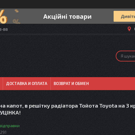
58-88
ДОСТАВКА И ОПЛАТА
ВОЗВРАТ И ОБМЕН
а капот, в решітку радіатора Тойота Toyota на 3 к
УЦІНКА!
 відправки
291