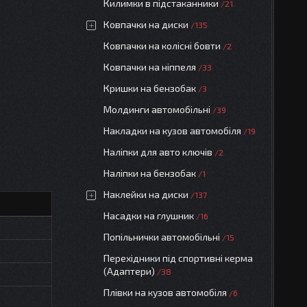
Килимки в підстаканники
21
Ковпачки на диски
135
Ковпачки на колісні бовти
2
Ковпачки на ніппеля
33
Кришки на бензобак
3
Молдинги автомобільні
39
Накладки на кузов автомобіля
19
Наліпки для авто ключів
2
Наліпки на бензобак
1
Наклейки на диски
137
Насадки на глушник
16
Попільнички автомобільні
15
Перехідники під спортивні керма
(Адаптери)
38
Плівки на кузов автомобіля
6