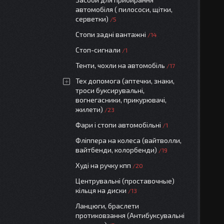
автомобіля ( пилососи, щітки,
серветки)
5
Стопи задні вантажні
14
Стоп-сигнали
1
Тенти, чохли на автомобіль
17
Тех допомога (аптечки, знаки,
троси буксирувальні,
вогнегасники, прикурювачі,
жилети)
23
Фари і стопи автомобільні
1
Фліппера на колеса (вайтволли,
вайтбенди, колорбенди)
19
Худі на ручку кпп
20
Центрувальні (проставочные)
кільця на диски
13
Ланцюги, браслети
протиковзання (Антибуксувальні