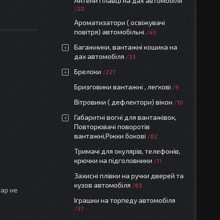
Антени Плавці на дах автомобіля
20
Ароматизатори ( освіжувачі
повітря) автомобільні
40
Багажники, вантажні кошика на
дах автомобіля
33
Брелоки
227
Бризговики вантажні , легкові
9
Вітровики ( дефлектори) вікон
10
Габаритні вогні для вантажівок,
Повторювачі поворотів
вантажні,Ріжки бокові
82
Тримачі для окулярів, телефонів,
крючки на підголовники
11
Захисні плівки на ручки дверей та
кузов автомобіля
63
вар не
Іграшки на торпеду автомобіля
37