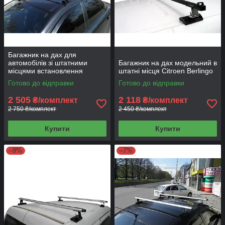
Багажник на дах для
автомобілів зі штатними
Багажник на дах модельний в
місцями встановлення
штатні місця Citroen Berlingo
Camel-Combi
Готово до відправки
Готово до відправки
2 505
2 118
₴/комплект
₴/комплект
2 750 ₴/комплект
2 450 ₴/комплект
Купити
Купити
–9%
–7%