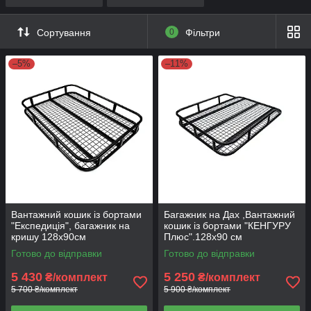
Сортування
0
Фільтри
–5%
–11%
Вантажний кошик із бортами
Багажник на Дах ,Вантажний
"Експедиція", багажник на
кошик із бортами "КЕНГУРУ
кришу 128х90см
Плюс".128х90 см
Готово до відправки
Готово до відправки
5 430
5 250
₴/комплект
₴/комплект
5 700 ₴/комплект
5 900 ₴/комплект