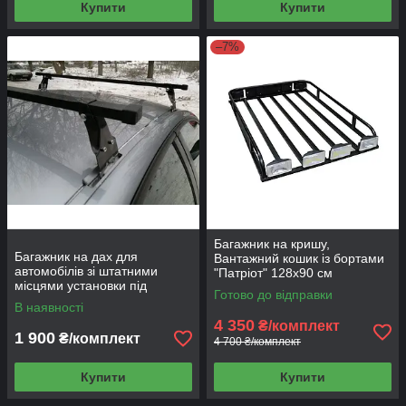
Купити
Купити
–7%
Багажник на кришу,
Багажник на дах для
Вантажний кошик із бортами
автомобілів зі штатними
"Патріот" 128х90 см
місцями установки під
Готово до відправки
кріплення типу "Краб"
В наявності
(ПОЛО) 128 см
4 350
₴/комплект
1 900
₴/комплект
4 700 ₴/комплект
Купити
Купити