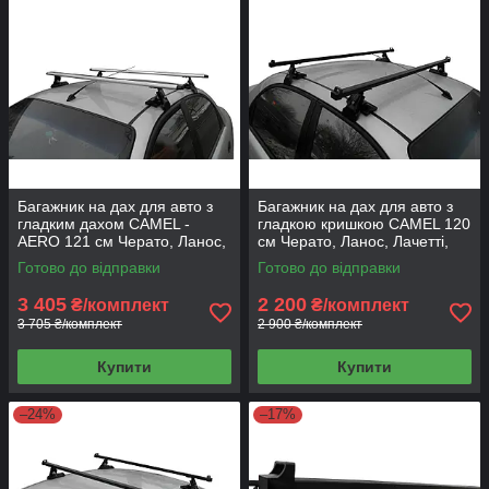
Багажник на дах для авто з
Багажник на дах для авто з
гладким дахом CAMEL -
гладкою кришкою CAMEL 120
AERO 121 см Черато, Ланос,
см Черато, Ланос, Лачетті,
Лачетті, Акцент, Авео,
Акцент, Авео, Лансер,
Готово до відправки
Готово до відправки
Лансер,
3 405
2 200
₴/комплект
₴/комплект
3 705 ₴/комплект
2 900 ₴/комплект
Купити
Купити
–24%
–17%