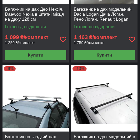
Багажник на дах Део Нексія,
Багажник на дах модельний
Daewoo Nexia в штатні місця
Dacia Logan Дача Логан,
на даху 128 см
Рено Логан, Renault Logan
128 см
Готово до відправки
Готово до відправки
1 099
1 463
₴/комплект
₴/комплект
1 250 ₴/комплект
1 750 ₴/комплект
Купити
Купити
–9%
–10%
Багажник на гладкий дах
Багажник на дах модельний в