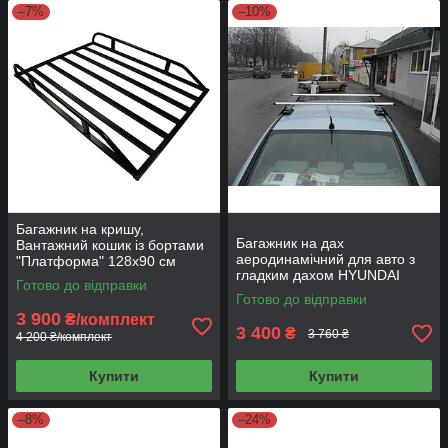
–7%
–10%
Багажник на кришу,
Багажник на дах
Вантажний кошик із бортами
аеродинамічний для авто з
"Платформа" 128х90 см
гладким дахом HYUNDAI
Готово до відправки
ACCENT акцент (CAMEL -
Готово до відправки
AERO 120см)
3 900
₴/комплект
3 400
₴
3 760 ₴
4 200 ₴/комплект
Купити
Купити
–8%
–24%