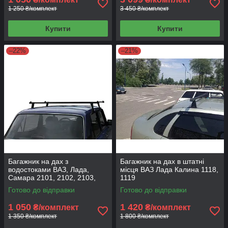
1 250 ₴/комплект
3 450 ₴/комплект
Купити
Купити
–22%
–21%
Багажник на дах з
Багажник на дах в штатні
водостоками ВАЗ, Лада,
місця ВАЗ Лада Калина 1118,
Самара 2101, 2102, 2103,
1119
2104, 2105,2106, 2107, 2108,
Готово до відправки
Готово до відправки
2109 (UNI ВАЗ)
1 050
1 420
₴/комплект
₴/комплект
1 350 ₴/комплект
1 800 ₴/комплект