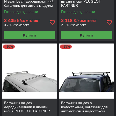
Nissan Leaf, аеродинамічний
штатні місця PEUGEOT
багажник для авто з гладким
PARTNER
дахом
Готово до відправки
Готово до відправки
3 405
2 118
₴/комплект
₴/комплект
3 750 ₴/комплект
2 350 ₴/комплект
Купити
Купити
–10%
–13%
Багажник на дах
Багажник на дах з
аеродинамічний в шаштні
водостоками, багажник для
місця PEUGEOT PARTNER
автомобілів із водостоком
(АЭРО)
ВАЗ, Таврія, Кадет (UNI 128