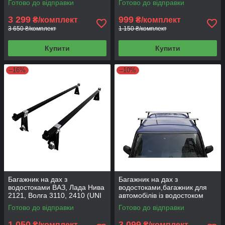
Готово до відправки
Готово до відправки
см)
3 299
999
₴/комплект
₴/комплект
3 650 ₴/комплект
1 150 ₴/комплект
Купити
Купити
–16%
–10%
Багажник на дах з
Багажник на дах з
водостоками ВАЗ, Лада Нива
водостоками,багажник для
2121, Волга 3110, 2410 (UNI
автомобілів із водостоком
140 см)
ВАЗ, Таврія, Кадет (UNI
Готово до відправки
Готово до відправки
AERO)
1 050
3 099
₴/комплект
₴/комплект