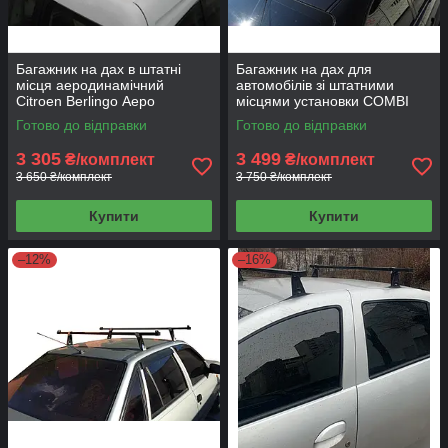
Багажник на дах в штатні
Багажник на дах для
місця аеродинамічний
автомобілів зі штатними
Citroen Berlingo Аеро
місцями установки COMBI
AERO
Готово до відправки
Готово до відправки
3 305
3 499
₴/комплект
₴/комплект
3 650 ₴/комплект
3 750 ₴/комплект
Купити
Купити
–12%
–16%