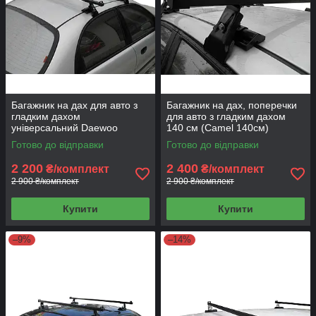
Багажник на дах для авто з
Багажник на дах, поперечки
гладким дахом
для авто з гладким дахом
універсальний Daewoo
140 см (Camel 140см)
Lanos, Hyundai Accent (Camel
Готово до відправки
Готово до відправки
120 см)
2 200
2 400
₴/комплект
₴/комплект
2 900 ₴/комплект
2 900 ₴/комплект
Купити
Купити
–9%
–14%