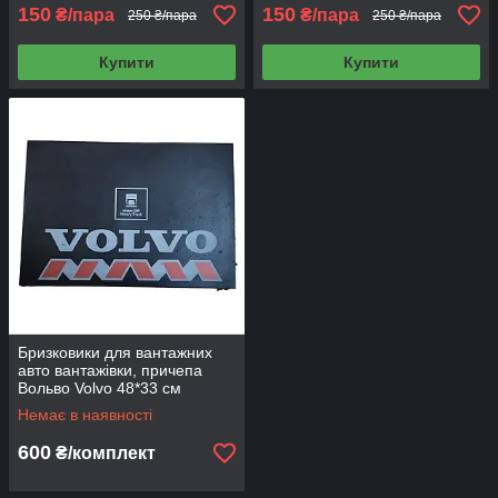
150
150
₴/пара
₴/пара
250 ₴/пара
250 ₴/пара
Купити
Купити
Бризковики для вантажних
авто вантажівки, причепа
Вольво Volvo 48*33 см
Немає в наявності
600
₴/комплект