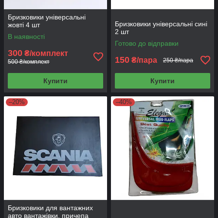
Бризковики універсальні
Бризковики універсальні сині
жовті 4 шт
2 шт
В наявності
Готово до відправки
300
₴/комплект
150
₴/пара
250 ₴/пара
500 ₴/комплект
Купити
Купити
–20%
–40%
Бризковики для вантажних
авто вантажівки, причепа