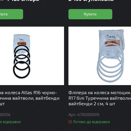
пити
Купити
а колеса Atlas R16 чорно-
Фліпера на колеса мотоцикл
еччина вайтволи, вайтбенди
R17 білі Туреччина вайтволи
 шт
вайтбенди 2 см, 4 шт
00014
4700000015
о відправки
Готово до відправки