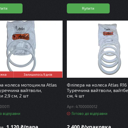
пити
Купити
Залишилось 9 днів
на колеса мотоцикла Atlas
Фліпера на колеса Atlas R16 
Туреччина вайтволи,
Туреччина вайтволи, вайтбе
 2,9 см, 2 шт
см, 4 шт
00011
4700000012
о відправки
Готово до відправки
1 120 ₴/пара
2 400 ₴/упаковка
ра