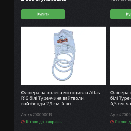
Купити
Ку
Фліпера на колеса мотоцикла Atlas
Фліпера н
R16 білі Туреччина вайтволи,
білі Тур
вайтбенди 2,9 см, 4 шт
4,5 см, 4
4700000013
47000
Готово до відправки
Готово д