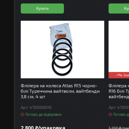
Купити
Ку
–7%
Фліпера на колеса Atlas R15 чорно-
Фліпера 
білі Туреччина вайтволи, вайтбенди
R16 білі 
3,8 см, 4 шт
вайтбенди
4700000010
47000
Готово до відправки
Готово д
2 800 ₴/упаковка
1 200 ₴/па