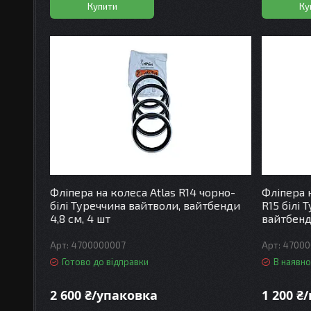
Купити
Ку
Фліпера на колеса Atlas R14 чорно-
Фліпера 
білі Туреччина вайтволи, вайтбенди
R15 білі 
4,8 см, 4 шт
вайтбенди
4700000007
47000
Готово до відправки
В наявно
2 600 ₴/упаковка
1 200 ₴