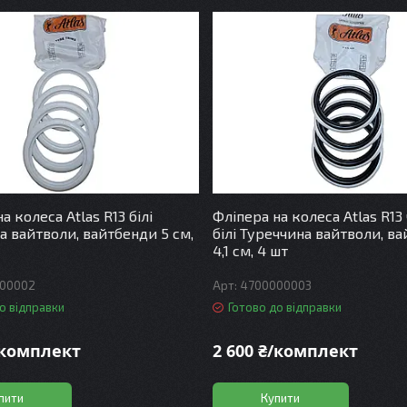
а колеса Atlas R13 білі
Фліпера на колеса Atlas R13
а вайтволи, вайтбенди 5 см,
білі Туреччина вайтволи, в
4,1 см, 4 шт
00002
4700000003
о відправки
Готово до відправки
/комплект
2 600 ₴/комплект
пити
Купити