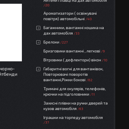
Антени Плавці на дах автомобіля
20
Ароматизатори ( освіжувачі
повітря) автомобільні
40
Багажники, вантажні кошика на
дах автомобіля
33
Брелоки
227
Бризговики вантажні , легкові
9
Вітровики ( дефлектори) вікон
10
 чорно-
Габаритні вогні для вантажівок,
айтбенди
Повторювачі поворотів
вантажні,Ріжки бокові
82
Тримачі для окулярів, телефонів,
крючки на підголовники
11
Захисні плівки на ручки дверей та
кузов автомобіля
63
Іграшки на торпеду автомобіля
37