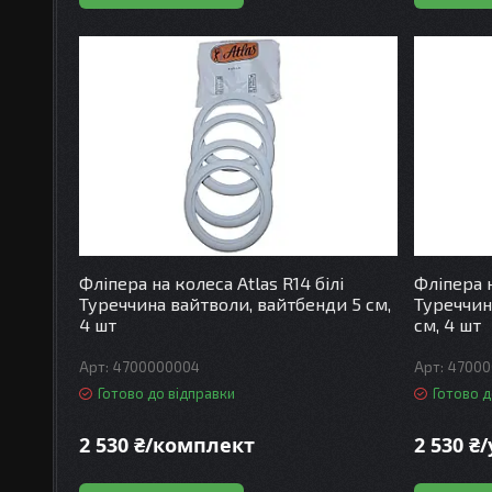
Фліпера на колеса Atlas R14 білі
Фліпера н
Туреччина вайтволи, вайтбенди 5 см,
Туреччин
4 шт
см, 4 шт
4700000004
47000
Готово до відправки
Готово д
2 530 ₴/комплект
2 530 ₴