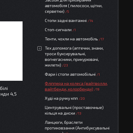
автомобіля ( пилососи, щітки,
серветки)
5
Стопи задні вантажні
14
Стоп-сигнали
1
Тенти, чохли на автомобіль
17
Тех допомога (аптечки, знаки,
троси буксирувальні,
вогнегасники, прикурювачі,
жилети)
23
Фари і стопи автомобільні
1
Фліппера на колеса (вайтволли,
білі
вайтбенди, колорбенди)
19
нди 4,5
Худі на ручку кпп
20
Центрувальні (проставочные)
кільця на диски
13
Ланцюги, браслети
протиковзання (Антибуксувальні