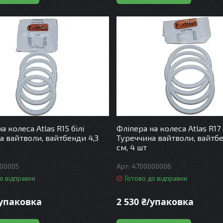
а колеса Atlas R15 білі
Фліпера на колеса Atlas R17 
а вайтволи, вайтбенди 4,3
Туреччина вайтволи, вайтбе
см, 4 шт
00005
4700000006
о відправки
Готово до відправки
/упаковка
2 530 ₴/упаковка