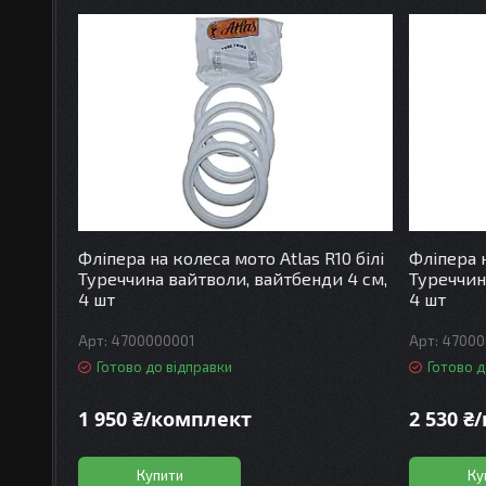
Фліпера на колеса мото Atlas R10 білі
Фліпера н
Туреччина вайтволи, вайтбенди 4 см,
Туреччин
4 шт
4 шт
4700000001
47000
Готово до відправки
Готово д
1 950 ₴/комплект
2 530 ₴
Купити
Ку