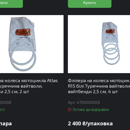
пити
Купити
на колеса мотоцикла Atlas
Фліпера на колеса мотоцикл
Туреччина вайтволи,
R15 білі Туреччина вайтволи
 2,5 см, 2 шт
вайтбенди 2,5 см, 4 шт
00008
4700000009
сті
Готово до відправки
/пара
2 400 ₴/упаковка