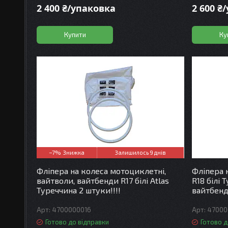
2 400 ₴/упаковка
2 600 ₴
Купити
Ку
–7%
Залишилось 9 днів
Фліпера на колеса мотоциклетні,
Фліпера 
вайтволи, вайтбенди R17 білі Atlas
R18 білі 
Туреччина 2 штуки!!!!
вайтбенди
4700000016
47000
Готово до відправки
Готово д