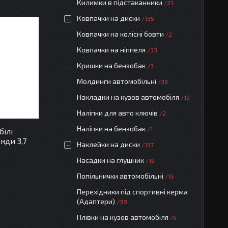
Килимки в підстаканники
21
Ковпачки на диски
135
Ковпачки на колісні бовти
2
Ковпачки на ніппеля
33
Кришки на бензобак
3
Молдинги автомобільні
39
Накладки на кузов автомобіля
19
Наліпки для авто ключів
2
Наліпки на бензобак
1
білі
нди 3,7
Наклейки на диски
137
Насадки на глушник
16
Попільнички автомобільні
15
Перехідники під спортивні керма
(Адаптери)
38
Плівки на кузов автомобіля
6