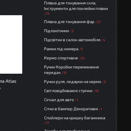
Плівка для тонування скла,
Інструменти для поклейки плівки
14
Плівка для тонування фар
27
Підлокітники
3
Підсвітки в салон автомобіля
4
Рамки під номера
5
Кермо спортивне
23
Ручки Коробки перемикання
передач
15
а Atlas
Ручки руля, ледарки на кермо
9
,
Світловідбиваючі стрічки
10
Сігнал для авто
1
Сітки в бампер Декоративні
1
Спойлери на кришку багажника
17
Засоби для прибирання