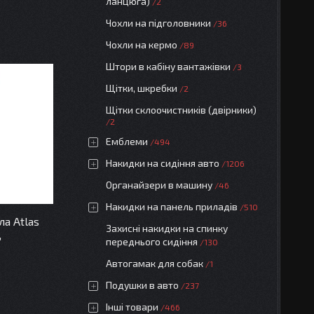
ланцюга)
2
Чохли на підголовники
36
Чохли на кермо
89
Штори в кабіну вантажівки
3
Щітки, шкребки
2
Щітки склоочистників (двірники)
2
Емблеми
494
Накидки на сидіння авто
1206
Органайзери в машину
46
Накидки на панель приладів
510
а Atlas
Захисні накидки на спинку
,
переднього сидіння
130
Автогамак для собак
1
Подушки в авто
237
Інші товари
466