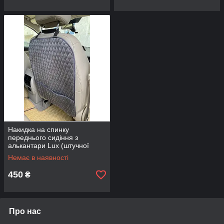
Накидка на спинку
переднього сидіння з
алькантари Lux (штучної
замші), Темно-сірий ромб із
Немає в наявності
сірим рядком
450
₴
Про нас