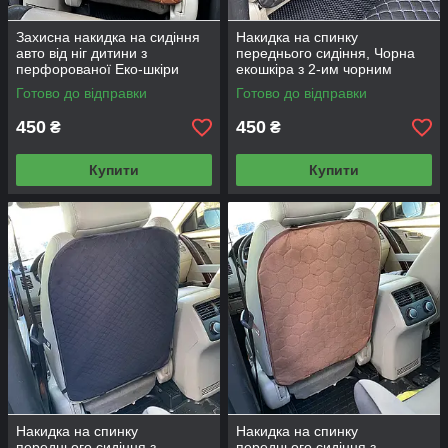
Захисна накидка на сидіння
Накидка на спинку
авто від ніг дитини з
переднього сидіння, Чорна
перфорованої Еко-шкіри
екошкіра з 2-им чорним
Коричнева з коричневим
рядком (з карманом під
Готово до відправки
Готово до відправки
рядком З карманом під
планшет)
планшет
450
450
₴
₴
Купити
Купити
Накидка на спинку
Накидка на спинку
переднього сидіння з
переднього сидіння з