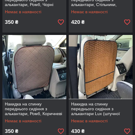
алькантари, Ромб, Чорні
алькантари, Стільники,
Коричневі
Немає в наявності
Немає в наявності
350
420
₴
₴
Накидка на спинку
Накидка на спинку
переднього сидіння з
переднього сидіння з
алькантари, Ромб, Коричневі
алькантари Lux (штучної
замші), Коричнева, білі плоскі
Немає в наявності
Немає в наявності
стільники
350
430
₴
₴