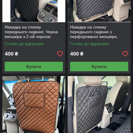
Накидка на спинку
Накидка на спинку
переднього сидіння, Чорна
переднього сидіння з
екошкіра з 2-ой чорною
перфорованої екошкіри,
ниткою
Чорні з синім рядком
Готово до відправки
Готово до відправки
(заокруглена, без кармана)
400
400
₴
₴
Купити
Купити