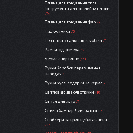
Плівка для тонування скла,
Інструменти для поклейки плівки
14
Плівка для тонування фар
27
Підлокітники
3
Підсвітки в салон автомобіля
4
Рамки під номера
5
Кермо спортивне
23
Ручки Коробки перемикання
передач
15
Ручки руля, ледарки на кермо
9
Світловідбиваючі стрічки
10
Сігнал для авто
1
Сітки в бампер Декоративні
1
Спойлери на кришку багажника
17
Засоби для прибирання