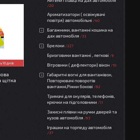
Антени Плавці на дах автомобіля
20
Ароматизатори ( освіжувачі
повітря) автомобільні
40
Багажники, вантажні кошика на
дах автомобіля
33
Брелоки
227
Бризговики вантажні , легкові
9
 10 днів
Вітровики ( дефлектори) вікон
10
зова
Габаритні вогні для вантажівок,
а щітка
Повторювачі поворотів
вантажні,Ріжки бокові
82
Тримачі для окулярів, телефонів,
крючки на підголовники
11
Захисні плівки на ручки дверей та
кузов автомобіля
63
Іграшки на торпеду автомобіля
37