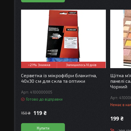
–21%
Залишилось 10 днів
Серветка із мікрофібри блакитна,
Щітка м'
40х30 см для скла та оптики
панелі са
Чорний
4100000005
41000
Готово до відправки
Немає в на
119 ₴
150 ₴
199 ₴
Купити