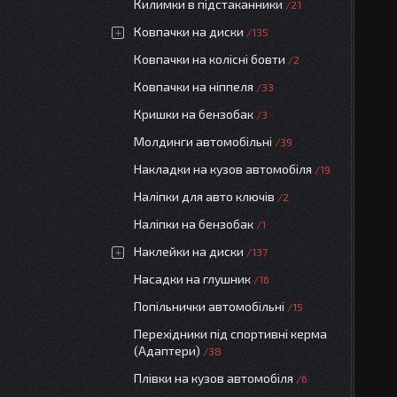
Килимки в підстаканники
21
Ковпачки на диски
135
Ковпачки на колісні бовти
2
Ковпачки на ніппеля
33
Кришки на бензобак
3
Молдинги автомобільні
39
Накладки на кузов автомобіля
19
Наліпки для авто ключів
2
Наліпки на бензобак
1
Наклейки на диски
137
Насадки на глушник
16
Попільнички автомобільні
15
Перехідники під спортивні керма
(Адаптери)
38
Плівки на кузов автомобіля
6