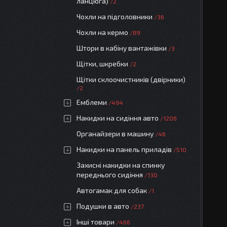
ланцюга)
2
Чохли на підголовники
36
Чохли на кермо
89
Штори в кабіну вантажівки
3
Щітки, шкребки
2
Щітки склоочистників (двірники)
2
Емблеми
494
Накидки на сидіння авто
1206
Органайзери в машину
46
Накидки на панель приладів
510
Захисні накидки на спинку
переднього сидіння
130
Автогамак для собак
1
Подушки в авто
237
Інші товари
466