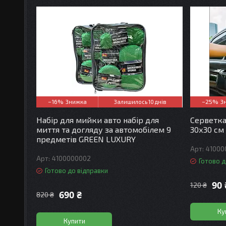
–16%
–25%
Залишилось 10 днів
Набір для мийки авто набір для
Серветка
миття та догляду за автомобілем 9
30х30 см
предметів GREEN LUXURY
41000
4100000002
Готово д
Готово до відправки
90 
120 ₴
690 ₴
820 ₴
Ку
Купити