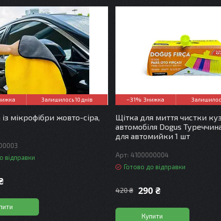
–31%
Залишилось 10 днів
Залишилось
 із мікрофібри жовто-сіра,
Щітка для миття чистки ку
автомобіля Dogus Туреччин
для автомийки 1 шт
00003
4100000004
о відправки
Готово до відправки
₴
290 ₴
420 ₴
пити
Купити