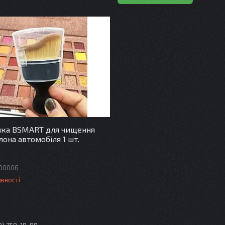
яка BSMART для чищення
лона автомобіля 1 шт.
00006
явності