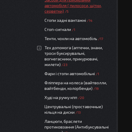
автомобіля ( пилососи, щітки,
серветки)
5
Стопи задні вантажні
14
Стоп-сигнали
1
Тенти, чохли на автомобіль
17
Тех допомога (аптечки, знаки,
троси буксирувальні,
вогнегасники, прикурювачі,
жилети)
23
Фари і стопи автомобільні
1
Фліппера на колеса (вайтволли,
вайтбенди, колорбенди)
19
Худі на ручку кпп
20
Центрувальні (проставочные)
кільця на диски
13
Ланцюги, браслети
протиковзання (Антибуксувальні