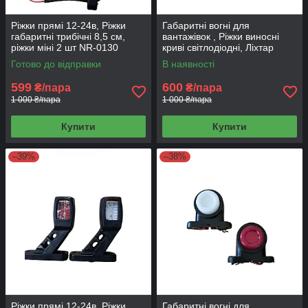
Ріжки прямі 12-24в, Ріжки
Габаритні вогні для
габаритні трибічні 8,5 см,
вантажівок , Ріжки виносні
ріжки міні 2 шт NR-0130
криві світлодіодні, Ліхтар
заносу причепа 13 см, 2 шт
Готово до відправки
В наявності
NR-0115, пара
599
600
₴/пара
₴/пара
1 000 ₴/пара
1 000 ₴/пара
Купити
Купити
–39%
–38%
Ріжки прямі 12-24в, Ріжки
Габаритні вогні для