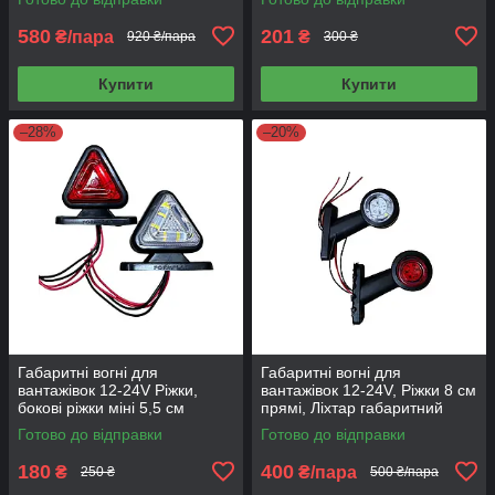
5,5 см
580
201
₴/пара
₴
920 ₴/пара
300 ₴
Купити
Купити
–28%
–20%
Габаритні вогні для
Габаритні вогні для
вантажівок 12-24V Ріжки,
вантажівок 12-24V, Ріжки 8 см
бокові ріжки міні 5,5 см
прямі, Ліхтар габаритний
світлодіодні NR-0101, 1 шт
причепа 2 шт NR-0103
Готово до відправки
Готово до відправки
180
400
₴
₴/пара
250 ₴
500 ₴/пара