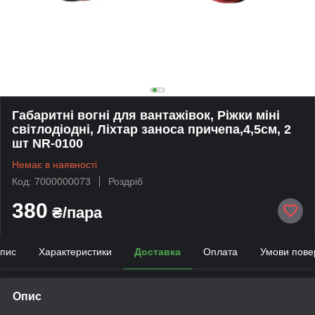
Габаритні вогні для вантажівок, Ріжки міні
світлодіодні, Ліхтар заноса причепа,4,5см, 2
шт NR-0100
Немає в наявності
Код: 7000000073
Роздріб
380
₴/пара
пис
Характеристики
Доставка
Оплата
Умови пове
Опис