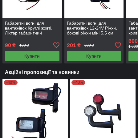
Габаритні вогні для
Габаритні вогні для
Габа
вантажівок Круглі жовті,
вантажівок 12-24V Ріжки,
вант
Ліхтар габаритний
бокові ріжки міні 5,5 см
крив
причепа, габарити 8,2х6,2
світлодіодні NR-0105, 1 шт
зано
600
см NR-0160
5,5 см
шт N
90
201
₴
₴
100 ₴
300 ₴
1 000
Купити
Купити
Акційні пропозиції та новинки
–40%
–40%