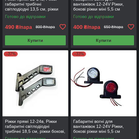
габаритні трибічні
вантажівок 12-24V Ріжки,
світлодіодні 13,5 см, ріжки
бокові ріжки міні 5,5 см
бокові, 2 шт 0134 Kogel
неонові 2 шт NR-0105
Готово до відправки
Готово до відправки
490
400
₴/пара
₴/пара
800 ₴/пара
650 ₴/пара
Купити
Купити
–37%
–33%
Ріжки прямі 12-24в, Ріжки
Габаритні вогні для
габаритні світлодіодні
вантажівок 12-24V Ріжки,
трибічні 18,5 см, ріжки бокові,
бокові ріжки міні 5,5 см
2 шт Formplast 0132
світлодіодні NR-0105, 1 шт
Готово до відправки
Готово до відправки