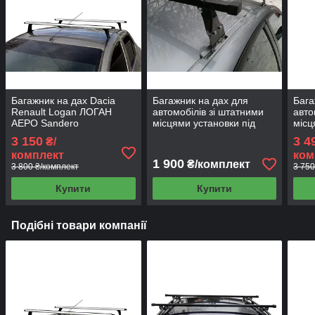
Багажник на дах Dacia
Багажник на дах для
Бага
Renault Logan ЛОГАН
автомобілів зі штатними
авто
АЕРО Sandero
місцями установки під
місц
кріплення типу "Краб"
AER
3 150
3 4
₴/
(ПОЛО) 128 см
комплект
ком
1 900
₴/комплект
3 800 ₴/комплект
3 750
Купити
Купити
Подібні товари компанії