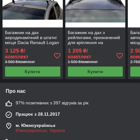
Багажник на дах
Багажник на дах з
Бага
аеродинамічний в штатні
рейлінгами, призначений
авто
місця Dacia Renault Logan
для кріплення на
місц
ЛОГАН АЕРО Sandero
автомобілі, що мають
Cam
3 125
1 205
2 5
₴/
₴/
(ЛОГАН АЭРО 121 см)
рейлінги на даху
комплект
комплект
ком
(РЕЙЛИНГ RB210R)
3 560 ₴/комплект
1 500 ₴/комплект
2 750
Купити
Купити
Про нас
97% позитивних з 397 відгуків за рік
Працює з 28.11.2017
м. Южноукраїнськ
Южноукраїнськ, Україна