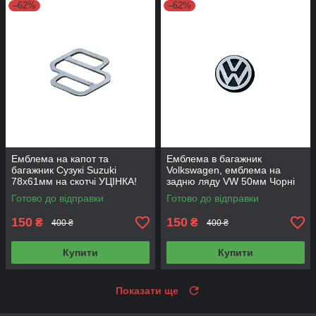
–62%
–62%
Емблема на капот та
Емблема в багажник
багажник Сузукі Suzuki
Volkswagen, емблема на
78х61мм на скотчі УЦІНКА!
задню ляду VW 50мм Чорні
УЦІНКА!
Готово до відправки
Готово до відправки
150
150
₴
₴
400 ₴
400 ₴
Купити
Купити
Показати ще