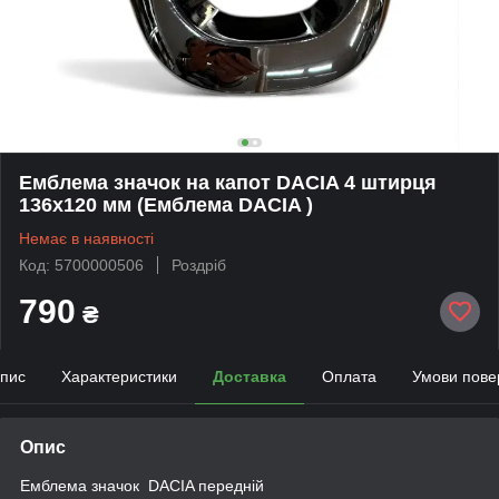
Емблема значок на капот DACIA 4 штирця
136х120 мм (Емблема DACIA )
Немає в наявності
Код: 5700000506
Роздріб
790
₴
пис
Характеристики
Доставка
Оплата
Умови пове
Опис
Емблема значок DACIA передній