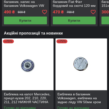
багажник, напис на
багажник Fiat Фіат
бага
багажник Volkswagen VW
бордовий на скотчі 120 мм
151
BORA 136х25мм 1J5 853
490
470
300
₴
₴
600 ₴
700 ₴
687
Купити
Купити
Акційні пропозиції та новинки
–75%
–75%
Емблема на капот Mercedes,
Емблема в багажник
приціл кузов 202, 210, 220,
Volkswagen, емблема на
211, 212 НИЖНЯ ЧАСТИНА
задню ляду VW 50мм хром
(Эмблема мерс 210 НИЖНЯ
УЦІНКА!
Готово до відправки
Готово до відправки