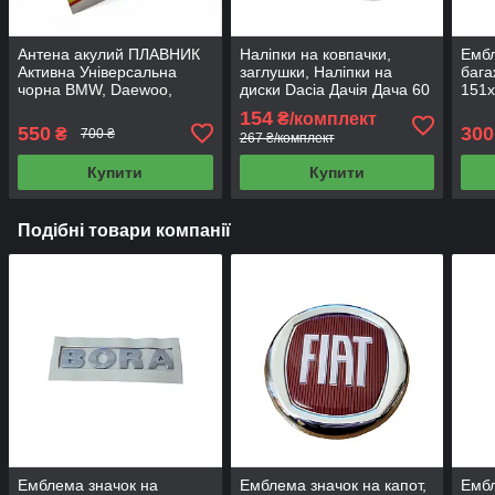
Антена акулий ПЛАВНИК
Наліпки на ковпачки,
Ембл
Активна Універсальна
заглушки, Наліпки на
бага
чорна BMW, Daewoo,
диски Dacia Дачія Дача 60
151
Honda, Mercedes (Антена
мм 4 шт
154
₴/комплект
405 S)
550
300
₴
700 ₴
267 ₴/комплект
Купити
Купити
Подібні товари компанії
Емблема значок на
Емблема значок на капот,
Ембл