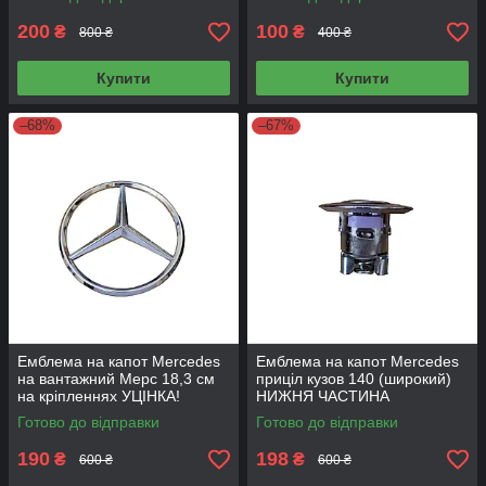
Ч)
200
100
₴
₴
800 ₴
400 ₴
Купити
Купити
–68%
–67%
Емблема на капот Mercedes
Емблема на капот Mercedes
на вантажний Мерс 18,3 см
приціл кузов 140 (широкий)
на кріпленнях УЦІНКА!
НИЖНЯ ЧАСТИНА
Готово до відправки
Готово до відправки
190
198
₴
₴
600 ₴
600 ₴