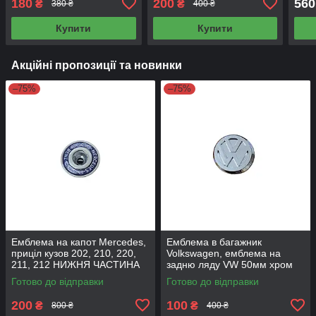
180
200
560
₴
₴
380 ₴
400 ₴
Купити
Купити
Акційні пропозиції та новинки
–75%
–75%
Емблема на капот Mercedes,
Емблема в багажник
приціл кузов 202, 210, 220,
Volkswagen, емблема на
211, 212 НИЖНЯ ЧАСТИНА
задню ляду VW 50мм хром
(Эмблема мерс 210 НИЖНЯ
УЦІНКА!
Готово до відправки
Готово до відправки
Ч)
200
100
₴
₴
800 ₴
400 ₴