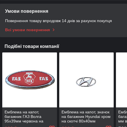
Умови повернення
Повернення товару впродовж 14 днів за рахунок покупця
Всі умови повернення
Подібні товари компанії
Емблема на капот,
Емблема на капот, значок
Ембл
багажник ГАЗ Волга
на багажник Hyundai хром
бага
95х39мм червона на
на скотчі 80х40мм
мм в
скотчі УЦІНКА!
УЦІНКА!
напр