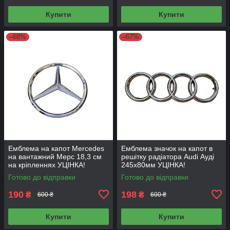
Купити
Купити
–68%
–67%
Емблема на капот Mercedes
Емблема значок на капот в
на вантажний Мерс 18,3 см
решітку радіатора Audi Ауді
на кріпленнях УЦІНКА!
245х80мм УЦІНКА!
Готово до відправки
Готово до відправки
190
198
₴
₴
600 ₴
600 ₴
Купити
Купити