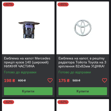
–67%
–65%
Емблема на капот Mercedes
Емблема на капот, в решітку
приціл кузов 140 (широкий)
радіатора Тойота Toyota на 3
НИЖНЯ ЧАСТИНА
кріплення 82х82мм УЦІНКА!
Готово до відправки
Готово до відправки
198
175
₴
₴
600 ₴
500 ₴
Купити
Купити
–62%
–62%