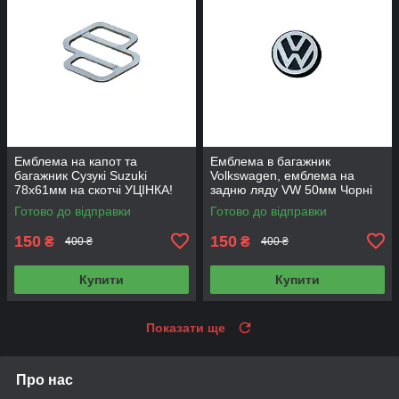
Емблема на капот та
Емблема в багажник
багажник Сузукі Suzuki
Volkswagen, емблема на
78х61мм на скотчі УЦІНКА!
задню ляду VW 50мм Чорні
УЦІНКА!
Готово до відправки
Готово до відправки
150
150
₴
₴
400 ₴
400 ₴
Купити
Купити
Показати ще
Про нас