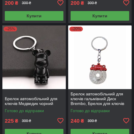
200
200
₴
₴
300 ₴
300 ₴
Купити
Купити
–25%
–20%
Брелок автомобільний для
Брелок автомобільний для
ключів гальмівний Диск
ключів Медведик чорний
Brembo, Брелок для ключів
авто металевий Brembo
Готово до відправки
Готово до відправки
225
240
₴
₴
300 ₴
300 ₴
Купити
Купити