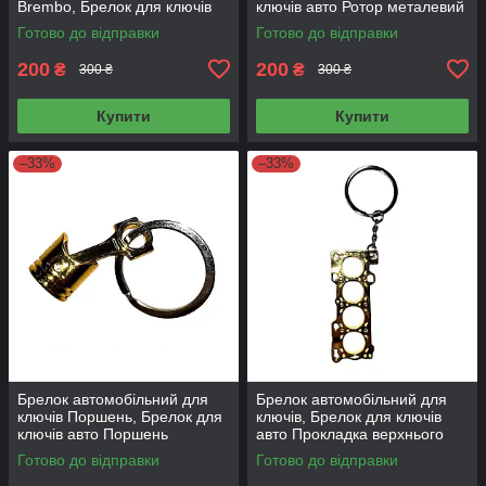
Brembo, Брелок для ключів
ключів авто Ротор металевий
авто Brembo золото
Золото
Готово до відправки
Готово до відправки
200
200
₴
₴
300 ₴
300 ₴
Купити
Купити
–33%
–33%
Брелок автомобільний для
Брелок автомобільний для
ключів Поршень, Брелок для
ключів, Брелок для ключів
ключів авто Поршень
авто Прокладка верхнього
металевий Золото
блока металевий Золото
Готово до відправки
Готово до відправки