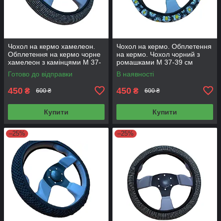
Чохол на кермо хамелеон.
Чохол на кермо. Обплетення
Обплетення на кермо чорне
на кермо. Чохол чорний з
хамелеон з камінцями М 37-
ромашками М 37-39 см
39
Готово до відправки
В наявності
450
450
₴
₴
600 ₴
600 ₴
Купити
Купити
–25%
–25%