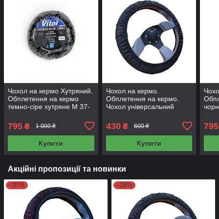
Чохол на кермо Хутряний.
Чохол на кермо.
Чохо
Обплетення на кермо
Обплетення на кермо.
Обпл
темно-сіре хутряне М 37-
Чохол універсальний
чорн
39
чорний М 37-39 см
37-3
795
430
795
₴
₴
1 000 ₴
600 ₴
Купити
Купити
Акційні пропозиції та новинки
–37%
–28%