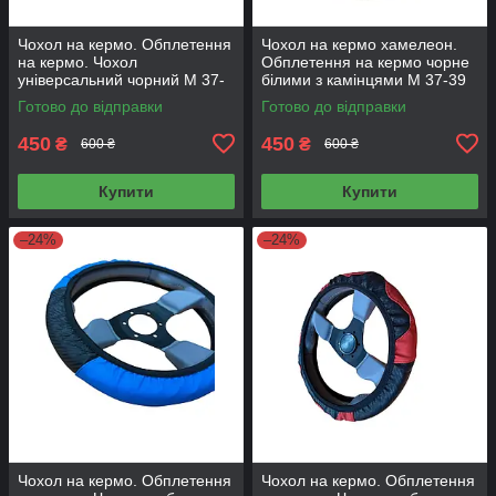
Чохол на кермо. Обплетення
Чохол на кермо хамелеон.
на кермо. Чохол
Обплетення на кермо чорне
універсальний чорний М 37-
білими з камінцями М 37-39
39 см
Готово до відправки
Готово до відправки
450
450
₴
₴
600 ₴
600 ₴
Купити
Купити
–24%
–24%
Чохол на кермо. Обплетення
Чохол на кермо. Обплетення