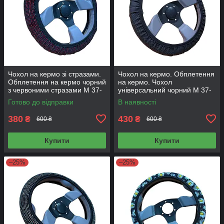
Чохол на кермо зі стразами.
Чохол на кермо. Обплетення
Обплетення на кермо чорний
на кермо. Чохол
з червоними стразами М 37-
універсальний чорний М 37-
39
39 см
Готово до відправки
В наявності
380
430
₴
₴
600 ₴
600 ₴
Купити
Купити
–25%
–25%