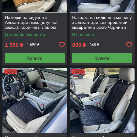
Накидки на сидіння з
Накидка на сидіння в машину
Алькантари люкс (штучної
з алькантари Lux прошитий
замші), Коричневі з білою
квадратний ромб Чорний з
ниткою плоскі стільники,
чорним рядком Стандарт 1
Готово до відправки
В наявності
Стандарт. Передній комплект
передня
1 550
800
₴
₴
1 850 ₴
945 ₴
Купити
Купити
–15%
–15%