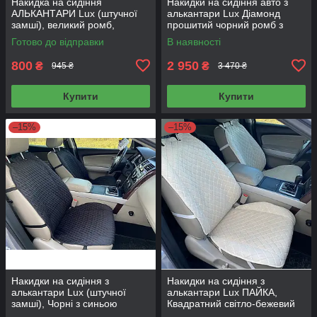
Накидка на сидіння
Накидки на сидіння авто з
АЛЬКАНТАРИ Lux (штучної
алькантари Lux Діамонд
замші), великий ромб,
прошитий чорний ромб з
Чорний з подвійним чорним
чорним рядком Преміум
Готово до відправки
В наявності
рядком, Стандарт, 1 передня
Повний комплект
800
2 950
₴
₴
945 ₴
3 470 ₴
Купити
Купити
–15%
–15%
Накидки на сидіння з
Накидки на сидіння з
алькантари Lux (штучної
алькантари Lux ПАЙКА,
замші), Чорні з синьою
Квадратний світло-бежевий
ниткою (ромб), Преміум+,
ромб. Преміум+. Передній