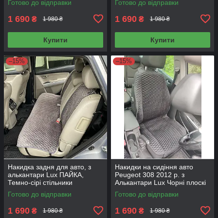
Готово до відправки
Готово до відправки
Передній комплект
комплект
1 690
1 690
₴
₴
1 980 ₴
1 980 ₴
Купити
Купити
–15%
–15%
Накидка задня для авто, з
Накидки на сидіння авто
алькантари Lux ПАЙКА,
Peugeot 308 2012 р. з
Темно-сірі стільники
Алькантари Lux Чорні плоскі
стільники з чорним рядком
Готово до відправки
Готово до відправки
Преміум+ Передній комплект
1 690
1 690
₴
₴
1 980 ₴
1 980 ₴