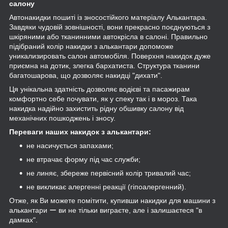
салону
Автонакидки пошиті із зносостійкого матеріалу Алькантара.
Завдяки чудовій зовнішності, вони прекрасно поєднуються з
шкіряними або тканинними автокрісла в салоні. Правильно
підібраний колір накидки з алькантари допоможе
уникализировать салон автомобіля. Поверхня накидок дуже
приємна на дотик, злегка бархатиста. Структура тканини
багатошарова, що дозволяє накидці "дихати".
Ця унікальна здатність дозволяє водієві та пасажирам
комфортно себе почувати, як у спеку так і в мороз. Така
накидка надійно захистить рідну обшивку салону від
механічних пошкоджень і зносу.
Переваги наших накидок з алькантари:
не насичується запахами;
не втрачає форму під час служби;
не линяє, збереже первісний колір тривалий час;
не викликає алергенні реакції (гіпоалергенний).
Отже, як Ви можете помітити, купивши накидки для машини з
алькантари ー ви не тільки виграєте, але і залишаєтеся "в
дамках".