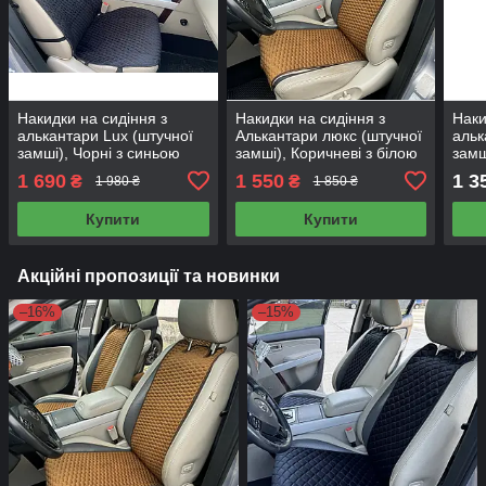
Накидки на сидіння з
Накидки на сидіння з
Наки
алькантари Lux (штучної
Алькантари люкс (штучної
альк
замші), Чорні з синьою
замші), Коричневі з білою
замш
ниткою (ромб), Преміум+,
ниткою плоскі стільники,
беже
1 690
1 550
1 3
₴
₴
1 980 ₴
1 850 ₴
Передній комплект
Стандарт. Передній
Прем
комплект
Купити
Купити
Акційні пропозиції та новинки
–16%
–15%