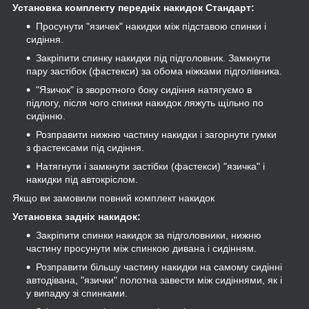
Установка комплекту передніх накидок Стандарт:
Просунути "язичек" накидки між підставою спинки і
сидіння.
Закріпити спинку накидки під підголовник. Замкнути
пару застібок (фастекси) за обома ніжками підголівника.
"Язичок" із зворотного боку сидіння натягуємо в
підлогу, після чого спинки накидок ляжуть щільно по
сидінню.
Розправити нижню частину накидки і загорнути гумки
з фастексами під сидіння.
Натягнути і замкнути застібки (фастекси) "язичка" і
накидки під автокріслом.
Якщо ви замовили повний комплект накидок
Установка задніх накидок:
Закріпити спинки накидок за підголовники, нижню
частину просунути між спинкою дивана і сидінням.
Розправити більшу частину накидки на самому сидінні
автодівана, "язички" полотна завести між сидіннями, як і
у випадку зі спинками.