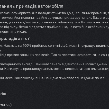
панель приладів автомобіля
якісного карпета, яка володіє стійкістю до дії сонячних променів, 
на, термостійка тканина надійно захищає приладову панель Вашого а
дряпин, усуває відблиски від сонця на лобовому склі. Килимок на пан
ає від пилу. Легко піддається прибиранню, не потрібно особливих з
ановити на місце.
приладів авто?
лі. Накидка на 100% прибирає сонячні відблиски, і покращує видиміс
у.
 від прямих сонячних променів. Так як пластик нагрівається на сонц
ервозданному вигляді. Захищає панель від вигорання і пошкоджень.
и. Накидку на приладову панель можна використати як тимчасове
ини механічні пошкодження. Накидка приховає всі недоліки панелі.
гів:
тійкий).