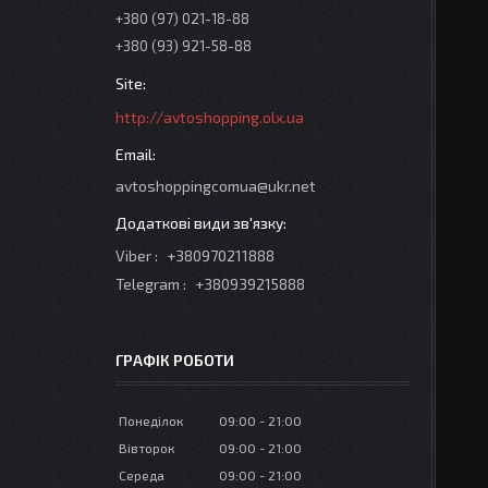
+380 (97) 021-18-88
+380 (93) 921-58-88
http://avtoshopping.olx.ua
avtoshoppingcomua@ukr.net
Viber
+380970211888
Telegram
+380939215888
ГРАФІК РОБОТИ
Понеділок
09:00
21:00
Вівторок
09:00
21:00
Середа
09:00
21:00