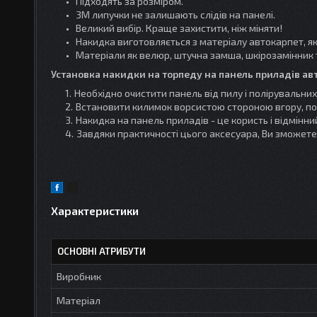
Підходять за розміром.
3М липучки не залишають слідів на панелі.
Великий вибір. Краще захистити, ніж міняти!
Накидка виготовляється з матеріалу автокарпет, як
Матеріали як велюр, штучна замша, шкірозамінник 
Установка накидки на торпеду на панель приладів авт
Необхідно очистити панель від пилу і полірувальних
Встановити килимок ворсистою стороною вгору, по
Накидка на панель приладів - це користь і відмін
Завдяки практичності цього аксесуара, Ви зможете
Характеристики
ОСНОВНІ АТРИБУТИ
Виробник
Матеріал