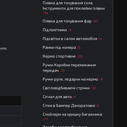
Плівка для тонування скла,
Інструменти для поклейки плівки
14
Плівка для тонування фар
27
Підлокітники
3
Підсвітки в салон автомобіля
4
Рамки під номера
5
ним.
Кермо спортивне
23
Ручки Коробки перемикання
передач
15
Ручки руля, ледарки на кермо
9
Світловідбиваючі стрічки
10
Сігнал для авто
1
Сітки в бампер Декоративні
1
Спойлери на кришку багажника
17
Засоби для прибирання