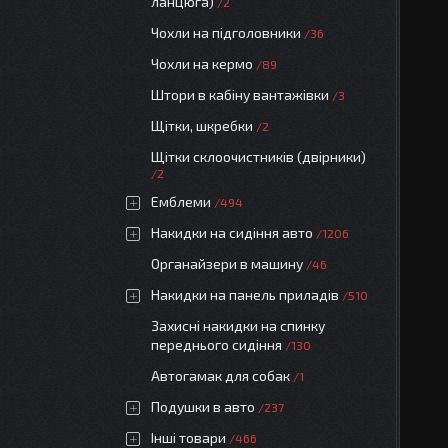
ланцюга)
2
Чохли на підголовники
36
Чохли на кермо
89
Штори в кабіну вантажівки
3
Щітки, шкребки
2
Щітки склоочистників (двірники)
2
Емблеми
494
Накидки на сидіння авто
1206
Органайзери в машину
46
Накидки на панель приладів
510
Захисні накидки на спинку
переднього сидіння
130
Автогамак для собак
1
Подушки в авто
237
Інші товари
466