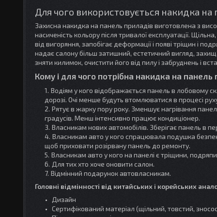
Для чого використовується накидка на 
Захисна накидка на панель приладів виготовлена з високо
насиченість кольору після тривалої експлуатації. Щіль
від вигоряння, запобігає деформації і появі тріщин і по
надає салону більш затишний, естетичний вигляд, захищ
зняти килимок, очистити його від пилу і забруднень і вст
Кому і для чого потрібна накидка на панель 
Водіям у кого відображається панель в лобовому ск
дорозі. Очі менше будуть втомлюватися в процесі рух
Рятує в жарку пору року. Зменшує нагрівання панелі
градусів. Менш інтенсивно працює кондиціонер.
Власникам нових автомобілів. Зберігає панель в п
Власникам авто у кого спрацювала подушка безпек
щоб приховати розірвану панель до ремонту.
Власникам авто у кого на панелі є тріщини, подряп
Для тих хто хоче оновити салон.
Відмінний подарунок автовласникам.
Головні відмінності від китайських і корейських анало
Дизайн
Сертифікований матеріал (щільний, товстий, зносос