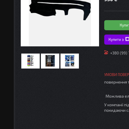
Купи
Купити з
+380 (99)
повернення 
У компанії п
покидаючи с