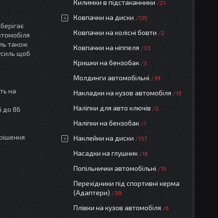
Килимки в підстаканники
21
Ковпачки на диски
135
зберігає
Ковпачки на колісні бовти
2
втомобіля
ель також
Ковпачки на ніппеля
33
усиль щоб
Кришки на бензобак
3
Молдинги автомобільні
39
ть на
Накладки на кузов автомобіля
19
Наліпки для авто ключів
2
і до 86
Наліпки на бензобак
1
 рішення
Наклейки на диски
137
Насадки на глушник
16
Попільнички автомобільні
15
Перехідники під спортивні керма
(Адаптери)
38
Плівки на кузов автомобіля
6