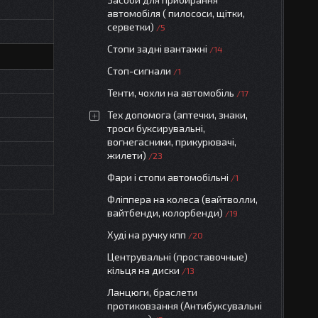
автомобіля ( пилососи, щітки,
серветки)
5
Стопи задні вантажні
14
Стоп-сигнали
1
Тенти, чохли на автомобіль
17
Тех допомога (аптечки, знаки,
троси буксирувальні,
вогнегасники, прикурювачі,
жилети)
23
Фари і стопи автомобільні
1
Фліппера на колеса (вайтволли,
вайтбенди, колорбенди)
19
Худі на ручку кпп
20
Центрувальні (проставочные)
кільця на диски
13
Ланцюги, браслети
протиковзання (Антибуксувальні