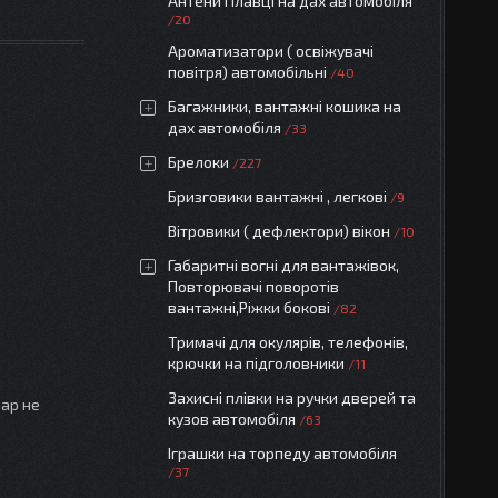
Антени Плавці на дах автомобіля
20
Ароматизатори ( освіжувачі
повітря) автомобільні
40
Багажники, вантажні кошика на
дах автомобіля
33
Брелоки
227
Бризговики вантажні , легкові
9
Вітровики ( дефлектори) вікон
10
Габаритні вогні для вантажівок,
Повторювачі поворотів
вантажні,Ріжки бокові
82
Тримачі для окулярів, телефонів,
крючки на підголовники
11
Захисні плівки на ручки дверей та
вар не
кузов автомобіля
63
Іграшки на торпеду автомобіля
37