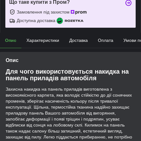
Що таке купити з Пром?
Замовлення під захистом
Доступна доставка
Опис
Характеристики
Доставка
Оплата
Умови п
Опис
Для чого використовується накидка на
панель приладів автомобіля
Захисна накидка на панель приладів виготовлена з
високоякісного карпета, яка володіє стійкістю до дії сонячних
променів, зберігає насиченість кольору після тривалої
експлуатації. Щільна, термостійка тканина надійно захищає
приладову панель Вашого автомобіля від вигоряння,
запобігає деформації і появі тріщин і подряпин, усуває
відблиски від сонця на лобовому склі. Килимок на панель
також надає салону більш затишний, естетичний вигляд,
захищає від пилу. Легко піддається прибиранню, не потрібно