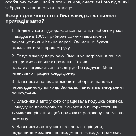
особливих зусиль щоб зняти килимок, очистити його від пилу і
забруднень і встановити на місце.
Кому і для чого потрібна накидка на панель
приладів авто?
Водіям у кого відображається панель в лобовому склі.
Накидка на 100% прибирає сонячні відблиски, і
покращує видимість на дорозі. Очі менше будуть
втомлюватися в процесі руху.
Рятує в жарку пору року. Зменшує нагрівання панелі
від прямих сонячних променів. Так як
пластик нагрівається на сонці до 86 градусів. Менш
інтенсивно працює кондиціонер.
Власникам нових автомобілів. Зберігає панель в
первозданному вигляді. Захищає панель від вигорання і
пошкоджень.
Власникам авто у кого спрацювала подушка безпеки.
Накидку на приладову панель можна використати як
тимчасове рішення щоб приховати розірвану панель до
ремонту.
Власникам авто у кого на панелі є тріщини,
подряпини механічні пошкодження. Накидка приховає