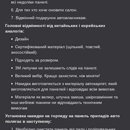
всі недоліки панелі.
Для тих хто хоче оновити салон.
Відмінний подарунок автовласникам.
Головні відмінності від китайських і корейських
аналогів:
Дизайн
Сертифікований матеріал (щільний, товстий,
зносостійкий).
Підходять за розміром.
3М липучки не залишають слідів на панелі.
Великий вибір. Краще захистити, ніж міняти!
Накидка виготовляється з матеріалу автокарпет, який
виготовляється для панелей і відповідає всім вимогам.
Матеріали як велюр, штучна замша, шкірозамінник та
інші меблеві тканини не відповідають технічним
вимогам
Установка накидки на торпеду на панель приладів авто
полягає в наступному:
Необхідно очистити панель від пилу і полірувальних