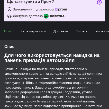
Що таке купити з Пром?
Замовлення під захистом
Доступна доставка
Опис
Характеристики
Доставка
Оплата
Умови п
Опис
Для чого використовується накидка на
панель приладів автомобіля
Захисна накидка на панель приладів виготовлена з
високоякісного карпета, яка володіє стійкістю до дії сонячних
променів, зберігає насиченість кольору після тривалої
експлуатації. Щільна, термостійка тканина надійно захищає
приладову панель Вашого автомобіля від вигоряння,
запобігає деформації і появі тріщин і подряпин, усуває
відблиски від сонця на лобовому склі. Килимок на панель
також надає салону більш затишний, естетичний вигляд,
захищає від пилу. Легко піддається прибиранню, не потрібно