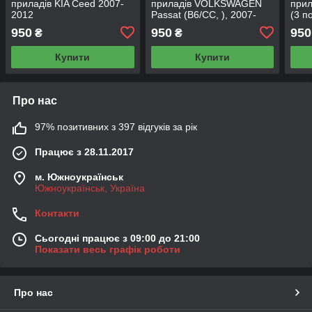
приладів KIA Ceed 2007-
приладів VOLKSWAGEN
прил
2012
Passat (B6/CC, ), 2007-
(3 п
2012
)200
950
950
950
₴
₴
Купити
Купити
Про нас
97% позитивних з 397 відгуків за рік
Працює з 28.11.2017
м. Южноукраїнськ
Южноукраїнськ, Україна
Контакти
Сьогодні працює з 09:00 до 21:00
Показати весь графік роботи
Про нас