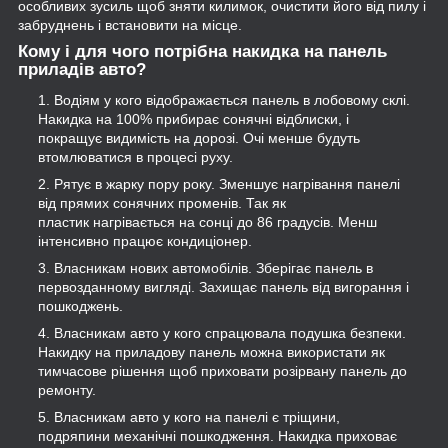
особливих зусиль щоб зняти килимок, очистити його від пилу і
забруднень і встановити на місце.
Кому і для чого потрібна накидка на панель
приладів авто?
Водіям у кого відображається панель в лобовому склі.
Накидка на 100% прибирає сонячні відблиски, і
покращує видимість на дорозі. Очі менше будуть
втомлюватися в процесі руху.
Рятує в жарку пору року. Зменшує нагрівання панелі
від прямих сонячних променів. Так як
пластик нагрівається на сонці до 86 градусів. Менш
інтенсивно працює кондиціонер.
Власникам нових автомобілів. Зберігає панель в
первозданному вигляді. Захищає панель від вигорання і
пошкоджень.
Власникам авто у кого спрацювала подушка безпеки.
Накидку на приладову панель можна використати як
тимчасове рішення щоб приховати розірвану панель до
ремонту.
Власникам авто у кого на панелі є тріщини,
подряпини механічні пошкодження. Накидка приховає