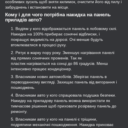
особливих зусиль щоб зняти килимок, очистити його від пилу і
забруднень і встановити на місце.
Кому і для чого потрібна накидка на панель
приладів авто?
Водіям у кого відображається панель в лобовому склі.
Накидка на 100% прибирає сонячні відблиски, і
покращує видимість на дорозі. Очі менше будуть
втомлюватися в процесі руху.
Рятує в жарку пору року. Зменшує нагрівання панелі
від прямих сонячних променів. Так як
пластик нагрівається на сонці до 86 градусів. Менш
інтенсивно працює кондиціонер.
Власникам нових автомобілів. Зберігає панель в
первозданному вигляді. Захищає панель від вигорання і
пошкоджень.
Власникам авто у кого спрацювала подушка безпеки.
Накидку на приладову панель можна використати як
тимчасове рішення щоб приховати розірвану панель до
ремонту.
Власникам авто у кого на панелі є тріщини,
подряпини механічні пошкодження. Накидка приховає