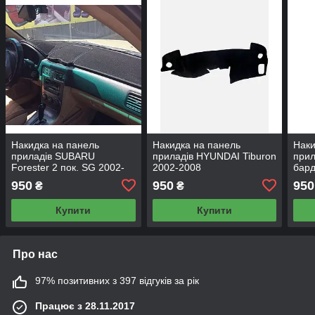
Накидка на панель
Накидка на панель
Наки
приладів SUBARU
приладів HYUNDAI Tiburon
прил
Forester 2 пок. SG 2002-
2002-2008
бард
2008
950
950
950
₴
₴
Купити
Купити
Про нас
97% позитивних з 397 відгуків за рік
Працює з 28.11.2017