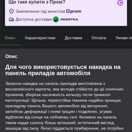
Що таке купити з Пром?
Замовлення під захистом
Доступна доставка
Опис
Характеристики
Доставка
Оплата
Умови п
Опис
Для чого використовується накидка на
панель приладів автомобіля
Захисна накидка на панель приладів виготовлена з
високоякісного карпета, яка володіє стійкістю до дії сонячних
променів, зберігає насиченість кольору після тривалої
експлуатації. Щільна, термостійка тканина надійно захищає
приладову панель Вашого автомобіля від вигоряння,
запобігає деформації і появі тріщин і подряпин, усуває
відблиски від сонця на лобовому склі. Килимок на панель
також надає салону більш затишний, естетичний вигляд,
захищає від пилу. Легко піддається прибиранню, не потрібно