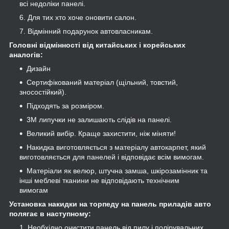
всі недоліки панелі.
Для тих хто хоче оновити салон.
Відмінний подарунок автовласникам.
Головні відмінності від китайських і корейських
аналогів:
Дизайн
Сертифікований матеріал (щільний, товстий,
зносостійкий).
Підходять за розміром.
3М липучки не залишають слідів на панелі.
Великий вибір. Краще захистити, ніж міняти!
Накидка виготовляється з матеріалу автокарпет, який
виготовляється для панелей і відповідає всім вимогам.
Матеріали як велюр, штучна замша, шкірозамінник та
інші меблеві тканини не відповідають технічним
вимогам
Установка накидки на торпеду на панель приладів авто
полягає в наступному:
Необхідно очистити панель від пилу і полірувальних