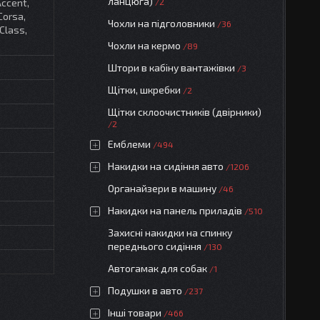
ланцюга)
Accent,
2
Corsa,
Чохли на підголовники
36
-Class,
Чохли на кермо
89
Штори в кабіну вантажівки
3
Щітки, шкребки
2
Щітки склоочистників (двірники)
2
Емблеми
494
Накидки на сидіння авто
1206
Органайзери в машину
46
Накидки на панель приладів
510
Захисні накидки на спинку
переднього сидіння
130
Автогамак для собак
1
Подушки в авто
237
Інші товари
466