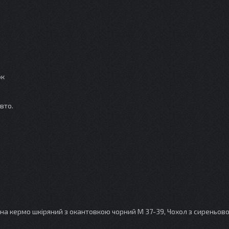
ок
вто.
на кермо шкіряний з окантовкою чорний М 37-39, Чохол з сиреньов