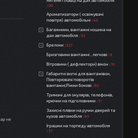
Антени Плавці на дах автомобіля
20
Ароматизатори ( освіжувачі
повітря) автомобільні
40
Багажники, вантажні кошика на
дах автомобіля
33
Брелоки
227
Бризговики вантажні , легкові
9
Вітровики ( дефлектори) вікон
10
Габаритні вогні для вантажівок,
Повторювачі поворотів
вантажні,Ріжки бокові
82
Тримачі для окулярів, телефонів,
крючки на підголовники
11
Захисні плівки на ручки дверей та
кузов автомобіля
63
вар не
Іграшки на торпеду автомобіля
37