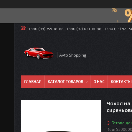
+380 (99) 759-18-88
+380 (97) 021-18-88
+380 (93) 921-
Avto Shopping
ГЛАВНАЯ
КАТАЛОГ ТОВАРОВ
О НАС
КОНТАКТЫ
Чохол на 
сиреньов
Готово до
Код:
5300000