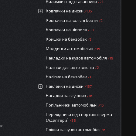
Килимки в підстаканники
21
Ковпачки на диски
135
Ковпачки на колісні бовти
2
Ковпачки на ніппеля
33
Кришки на бензобак
3
Молдинги автомобільні
39
Накладки на кузов автомобіля
19
Наліпки для авто ключів
2
Наліпки на бензобак
1
Наклейки на диски
137
Насадки на глушник
16
Попільнички автомобільні
15
Перехідники під спортивні керма
(Адаптери)
38
ою
Плівки на кузов автомобіля
6