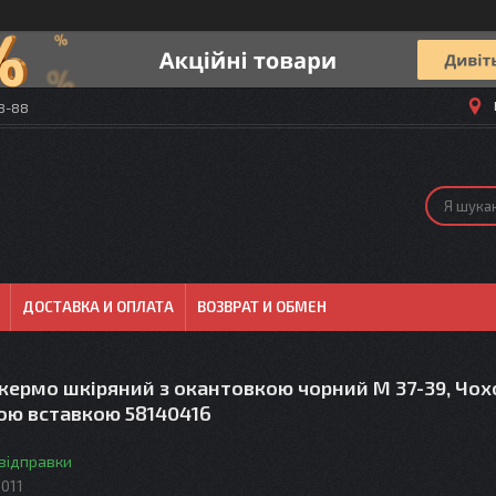
58-88
ДОСТАВКА И ОПЛАТА
ВОЗВРАТ И ОБМЕН
кермо шкіряний з окантовкою чорний М 37-39, Чох
ою вставкою 58140416
 відправки
011