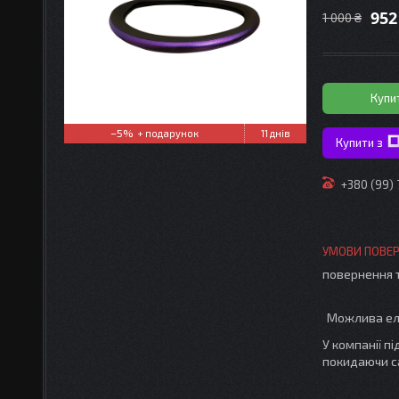
952
1 000 ₴
Купи
–5%
11 днів
Купити з
+380 (99)
повернення 
У компанії п
покидаючи с