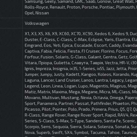
Samsung, Geely, Samand, GMC, Saab, Gonow, Great Wall, R
Rolls-Royce, Renault, Proton, Porsche, Pontiac, Plymouth,
Opel, Nissan
Volkswagen
X1, X3, X5, X6, X9, XC60, XC70, XC90, Xedos 6, Xedos 9, Du
Duster, E-Class, C-Class, C-Max, Eclipse, Yaris, Elantra, El
Emgrand, Eos, Yeti, Epica, Escalade, Escort, Caddy, Evanda
Captiva, Fabia, Felicia, Fiesta, FJ Cruiser, Florino, Focus, For
Forfour, Fusion, Solaris, G-Class, Galant, Gentra, Getz, Gol
Vitara, Пріора, Gulietta, Славута, Таврія, Vectra, HR-V, i30, 
Ignis, Impreza, Insignia, ix35, 1-Series, ix55, Jazz, Jetta, Prio
Jumper, Jumpy, Justy, Kadett, Kangoo, Koleos, Korando, Kug
Laguna, Lancer, Land Cruiser, Lanos, Lantra, Legacy, Lega
Legend, Leon, Linea, Logan, Lupo, Magentis, Magirus, Ma
Matiz, Matrix, Maxima, Mega, Megane, Micra, ML-Class, M
Movano, Multivan, Mustang, Nexia, Octavia, Omega, Pajero
Sport, Panamera, Partner, Passat, Pathfinder, Phaeton, P
Picasso, Pilot, Pointer, Polo, Prado, Primera, Prius, Q5, Q7, 
R-Class, Range Rover, Range Rover Sport, Rapid, RAV4, Rex
Series, S-Class, S-Max, S-Type, Sandero, Santa Fe, Scenic, 
Scorpio, Sens, Sequoia, Sierra, Solara, Solenza, Sonata, Su
Nova, Superb, Swift, SX4, Symbol, Tacuma, Tahoe, Taunus,