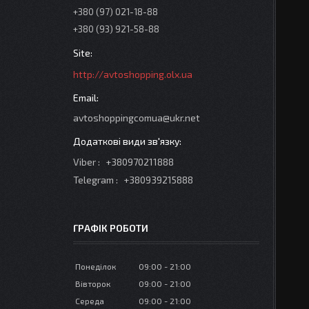
+380 (97) 021-18-88
+380 (93) 921-58-88
http://avtoshopping.olx.ua
avtoshoppingcomua@ukr.net
Viber
+380970211888
Telegram
+380939215888
ГРАФІК РОБОТИ
Понеділок
09:00
21:00
Вівторок
09:00
21:00
Середа
09:00
21:00