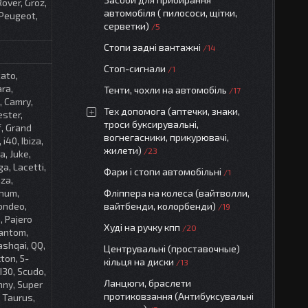
over, Groz,
автомобіля ( пилососи, щітки,
 Peugeot,
серветки)
5
Стопи задні вантажні
14
Стоп-сигнали
1
cato,
ara,
Тенти, чохли на автомобіль
17
, Camry,
Тех допомога (аптечки, знаки,
ester,
троси буксирувальні,
f, Grand
вогнегасники, прикурювачі,
i40, Ibiza,
жилети)
23
ra, Juke,
a, Lacetti,
Фари і стопи автомобільні
1
nza,
gnum,
Фліппера на колеса (вайтволли,
ondeo,
вайтбенди, колорбенди)
19
, Pajero
Худі на ручку кпп
20
hantom,
Qashqai, QQ,
Центрувальні (проставочные)
ton, 5-
кільця на диски
13
I30, Scudo,
Ланцюги, браслети
nny, Super
протиковзання (Антибуксувальні
 Taurus,