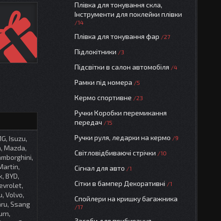
Плівка для тонування скла,
Інструменти для поклейки плівки
14
Плівка для тонування фар
27
Підлокітники
3
Підсвітки в салон автомобіля
4
Рамки під номера
5
Кермо спортивне
23
Ручки Коробки перемикання
передач
15
Ручки руля, ледарки на кермо
MG, Isuzu,
9
n, Mazda,
Світловідбиваючі стрічки
10
amborghini,
Martin,
Сігнал для авто
1
k, BYD,
Сітки в бампер Декоративні
1
evrolet,
, Volvo,
Спойлери на кришку багажника
aru, Ssang
17
urn,
Засоби для прибирання