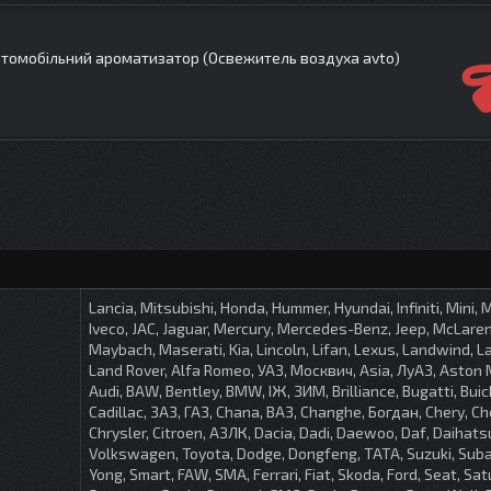
автомобільний ароматизатор (Освежитель воздуха avto)
Lancia, Mitsubishi, Honda, Hummer, Hyundai, Infiniti, Mini, 
Iveco, JAC, Jaguar, Mercury, Mercedes-Benz, Jeep, McLare
Maybach, Maserati, Kia, Lincoln, Lifan, Lexus, Landwind, L
Land Rover, Alfa Romeo, УАЗ, Москвич, Asia, ЛуАЗ, Aston 
Audi, BAW, Bentley, BMW, ІЖ, ЗИМ, Brilliance, Bugatti, Buic
Cadillac, ЗАЗ, ГАЗ, Chana, ВАЗ, Changhe, Богдан, Chery, Ch
Chrysler, Citroen, АЗЛК, Dacia, Dadi, Daewoo, Daf, Daihatsu
Volkswagen, Toyota, Dodge, Dongfeng, TATA, Suzuki, Sub
Yong, Smart, FAW, SMA, Ferrari, Fiat, Skoda, Ford, Seat, Sat