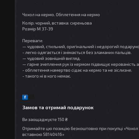
Чохол на кермо. Обплетення на кермо
Колір: чорний, вставка: сиреньова
Розмір М 37-39
Переваги:
— чудовий, стильний, оригінальний і недорогий подарун
- легко одягається і знімається без зламаних пальців.
— чудовий зовнішній вигляд.
— гарне зчеплення рук із кермом підвищує керованість а
- обплетення намертво сідає на кермо та не зіслизне.
- такого ні в кого немає.
Замов та отримай подарунок
Ви заощаджуєте 150 ₴
Отримайте цю позицію безкоштовно при покупці «Чохол 
вставкою 58140416»