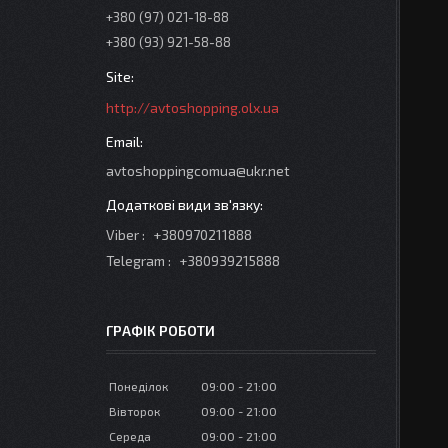
+380 (97) 021-18-88
+380 (93) 921-58-88
http://avtoshopping.olx.ua
avtoshoppingcomua@ukr.net
Viber
+380970211888
Telegram
+380939215888
ГРАФІК РОБОТИ
Понеділок
09:00
21:00
Вівторок
09:00
21:00
Середа
09:00
21:00