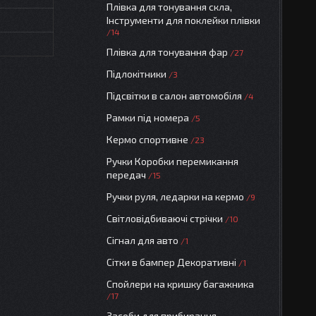
Плівка для тонування скла,
Інструменти для поклейки плівки
14
Плівка для тонування фар
27
Підлокітники
3
Підсвітки в салон автомобіля
4
Рамки під номера
5
Кермо спортивне
23
Ручки Коробки перемикання
передач
15
Ручки руля, ледарки на кермо
9
Світловідбиваючі стрічки
10
Сігнал для авто
1
Сітки в бампер Декоративні
1
Спойлери на кришку багажника
17
Засоби для прибирання