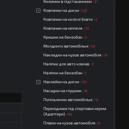
Килимки в підстаканники
21
Ковпачки на диски
135
Ковпачки на колісні бовти
2
Ковпачки на ніппеля
33
Кришки на бензобак
3
Молдинги автомобільні
39
Накладки на кузов автомобіля
19
Наліпки для авто ключів
2
Наліпки на бензобак
1
Наклейки на диски
137
Насадки на глушник
16
Попільнички автомобільні
15
Перехідники під спортивні керма
(Адаптери)
38
Плівки на кузов автомобіля
6