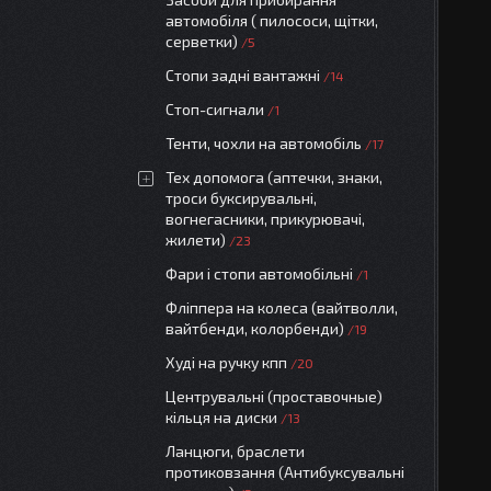
автомобіля ( пилососи, щітки,
серветки)
5
Стопи задні вантажні
14
Стоп-сигнали
1
Тенти, чохли на автомобіль
17
Тех допомога (аптечки, знаки,
троси буксирувальні,
вогнегасники, прикурювачі,
жилети)
23
Фари і стопи автомобільні
1
Фліппера на колеса (вайтволли,
вайтбенди, колорбенди)
19
Худі на ручку кпп
20
Центрувальні (проставочные)
кільця на диски
13
Ланцюги, браслети
протиковзання (Антибуксувальні