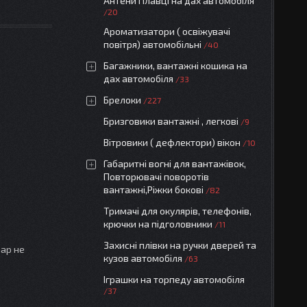
Антени Плавці на дах автомобіля
20
Ароматизатори ( освіжувачі
повітря) автомобільні
40
Багажники, вантажні кошика на
дах автомобіля
33
Брелоки
227
Бризговики вантажні , легкові
9
Вітровики ( дефлектори) вікон
10
Габаритні вогні для вантажівок,
Повторювачі поворотів
вантажні,Ріжки бокові
82
Тримачі для окулярів, телефонів,
крючки на підголовники
11
Захисні плівки на ручки дверей та
вар не
кузов автомобіля
63
Іграшки на торпеду автомобіля
37