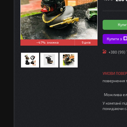
Купи
Купити з
–47%
9 днів
+380 (99)
повернення 
У компанії п
покидаючи с