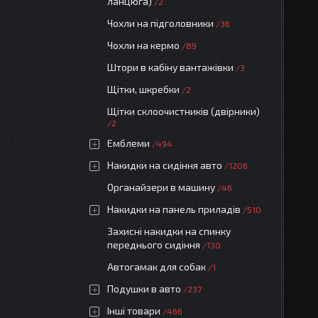
ланцюга)
2
Чохли на підголовники
36
Чохли на кермо
89
Штори в кабіну вантажівки
3
Щітки, шкребки
2
Щітки склоочистників (двірники)
2
Емблеми
494
Накидки на сидіння авто
1206
Органайзери в машину
46
Накидки на панель приладів
510
Захисні накидки на спинку
переднього сидіння
130
Автогамак для собак
1
Подушки в авто
237
Інші товари
466