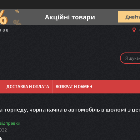
58-88
ДОСТАВКА И ОПЛАТА
ВОЗВРАТ И ОБМЕН
а торпеду, чорна качка в автомобіль в шоломі з ц
 відправки
032
₴