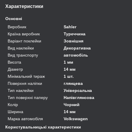
Характеристики
Основні
Виробник
Sahler
Країна виробник
Туреччина
Варіант поклейки
Зовнішня
Вид наклейки
Декоративна
Вид транспорту
автомобіль
Висота
1 мм
Діаметр
14 мм
Мінімальний тираж
1 шт.
Поверхня наліпки
глянцева
Тип наклейки
Універсальна
Тип поверхні паперу
Напівглянсова
Колір
Чорний
Ширина
14 мм
Марка автомобіля
Volkswagen
Користувальницькі характеристики