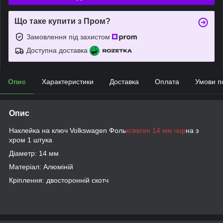
Що таке купити з Пром?
Замовлення під захистом
Доступна доставка
Опис
Характеристики
Доставка
Оплата
Умови п
Опис
Наклейка на ключ Volkswagen Фоль
ксваген 14 мм чор
на з
хром 1 штука
Діаметр: 14 мм
Матеріал: Алюміній
Кріплення: двосторонній скотч