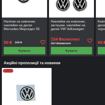
Наліпки на ковпачки,
Наклейки на ковпачки,
Ковп
наклейки на диски
заглушки, наклейки на
диск
Mercedes Мерседес 55
диски VW Volkswagen
чорн
мм чорні 1 шт УЦІНКА!
Фольксваген 60 мм 4 шт
154
₴/комплект
50
65
₴
100 ₴
267 ₴/комплект
Купити
Купити
Акційні пропозиції та новинки
–20%