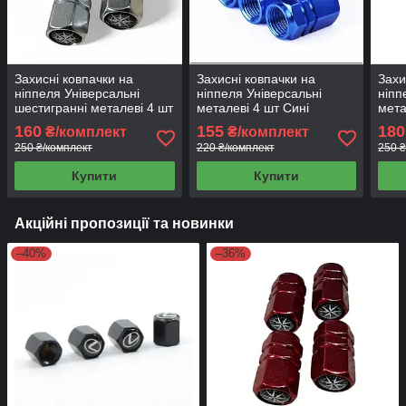
Захисні ковпачки на
Захисні ковпачки на
Захи
ніппеля Універсальні
ніппеля Універсальні
ніпп
шестигранні металеві 4 шт
металеві 4 шт Сині
мета
Хром Компас
(14031)
сині
160
155
180
₴/комплект
₴/комплект
250 ₴/комплект
220 ₴/комплект
250 ₴
Купити
Купити
Акційні пропозиції та новинки
–40%
–36%