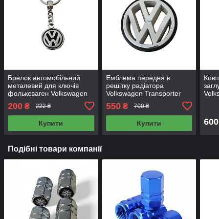
Брелок автомобільний
Емблема передня в
Ковп
металевий для ключів
решітку радіатора
загл
фольксваген Volkswagen
Volkswagen Transporter
Vol
хром з чорним
Т4,Golf 3, Passat B3, 109
Фоль
200
550
₴
₴
222 ₴
700 ₴
мм ЗА0 853 600Х
чорн
600
Купити
Купити
Подібні товари компанії