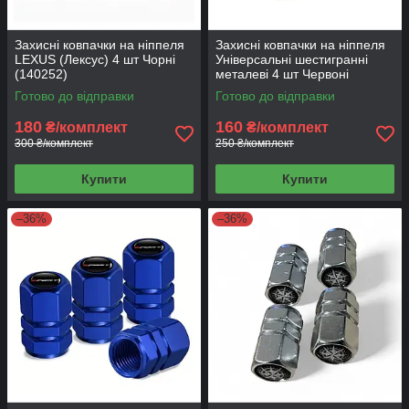
Захисні ковпачки на ніппеля
Захисні ковпачки на ніппеля
LEXUS (Лексус) 4 шт Чорні
Універсальні шестигранні
(140252)
металеві 4 шт Червоні
Компас
Готово до відправки
Готово до відправки
180
160
₴/комплект
₴/комплект
300 ₴/комплект
250 ₴/комплект
Купити
Купити
–36%
–36%