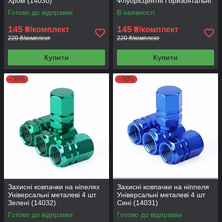
Хром (14030)
Флуорісцентні Горизонтальні
прорізи (14050)
Готово до відправки
В наявності
145
145
₴/комплект
₴/комплект
220 ₴/комплект
220 ₴/комплект
Купити
Купити
–30%
–30%
Захисні ковпачки на ніпелях
Захисні ковпачки на ніппеля
Універсальні металеві 4 шт
Універсальні металеві 4 шт
Зелені (14032)
Сині (14031)
Готово до відправки
Готово до відправки