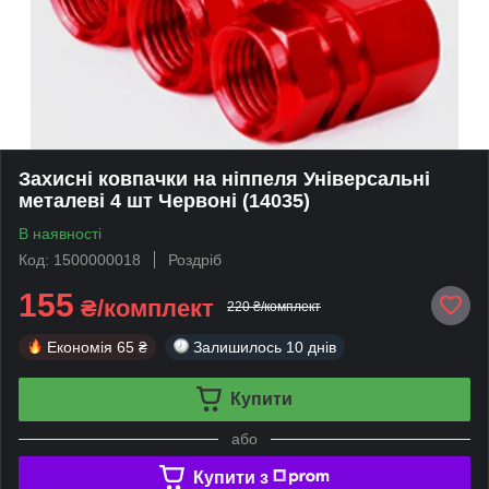
Захисні ковпачки на ніппеля Універсальні
металеві 4 шт Червоні (14035)
В наявності
Код: 1500000018
Роздріб
155
₴/комплект
220 ₴/комплект
Економія
65 ₴
Залишилось
10 днів
Купити
або
Купити з