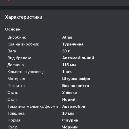
Характеристики
Основні
Виробник
Atlas
Країна виробник
Туреччина
Вага
30 г
Вид брелока
Автомобільний
Довжина
115 мм
Кількість в упаковці
1 шт.
Матеріал
Штучна шкіра
Покриття
Без покриття
Стать
Унісекс
Стан
Новий
Тематика малюнка/форми
Автомобілі
Товщина
10 мм
Форма
Фігурна
Колір
Чорний