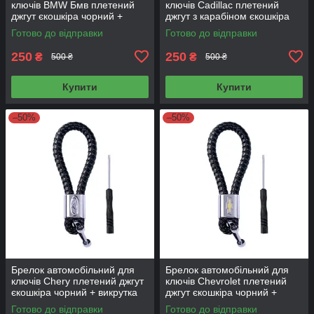
ключів BMW Бмв плетений
ключів Cadillac плетений
джгут єкошкіра чорний +
джгут з карабіном єкошкіра
викрутка
чорний + викрутка
Готово до відправки
Готово до відправки
250
250
₴
₴
500 ₴
500 ₴
Купити
Купити
–50%
–50%
Брелок автомобільний для
Брелок автомобільний для
ключів Chery плетений джгут
ключів Chevrolet плетений
єкошкіра чорний + викрутка
джгут єкошкіра чорний +
викрутка
Готово до відправки
Готово до відправки