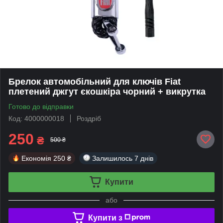
Брелок автомобільний для ключів Fiat
плетений джгут єкошкіра чорний + викрутка
Готово до відправки
Код: 4000000018
Роздріб
250
₴
500 ₴
Економія
250 ₴
Залишилось
7 днів
Купити
або
Купити з