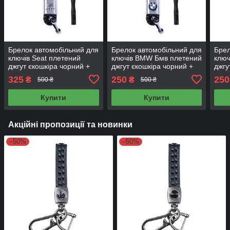
Брелок автомобільний для
Брелок автомобільний для
Брел
ключів Seat плетений
ключів BMW Бмв плетений
ключ
джгут єкошкіра чорний +
джгут єкошкіра чорний +
джгу
викрутка
викрутка
єкош
325
250
250
₴
₴
500 ₴
500 ₴
викр
Купити
Купити
Акційні пропозиції та новинки
–50%
–50%