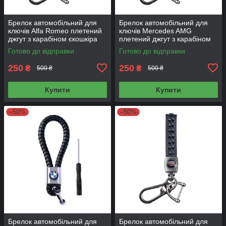
Брелок автомобільний для
Брелок автомобільний для
ключів Alfa Romeo плетений
ключів Mercedes AMG
джгут з карабіном єкошкіра
плетений джгут з карабіном
чорний + викрутка
єкошкіра чорний + викрутка
Готово до відправки
Готово до відправки
250
250
₴
₴
500 ₴
500 ₴
Купити
Купити
–50%
–50%
Брелок автомобільний для
Брелок автомобільний для