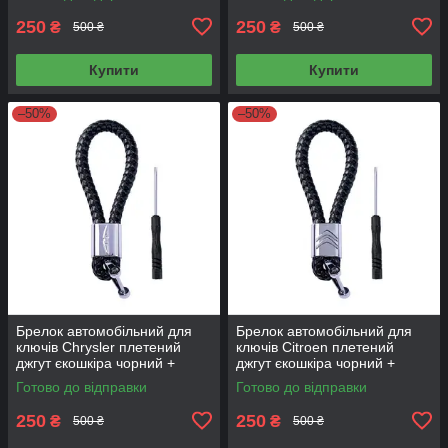
250
250
₴
₴
500 ₴
500 ₴
Купити
Купити
–50%
–50%
Брелок автомобільний для
Брелок автомобільний для
ключів Chrysler плетений
ключів Citroen плетений
джгут єкошкіра чорний +
джгут єкошкіра чорний +
викрутка
викрутка
Готово до відправки
Готово до відправки
250
250
₴
₴
500 ₴
500 ₴