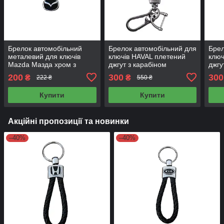
Брелок автомобільний
Брелок автомобільний для
Брел
металевий для ключів
ключів HAVAL плетений
ключ
Mazda Мазда хром з
джгут з карабіном
джгу
чорним 9 см
єкошкіра чорний +
єкош
200
300
300
₴
₴
222 ₴
550 ₴
викрутка
викр
Купити
Купити
Акційні пропозиції та новинки
–40%
–40%