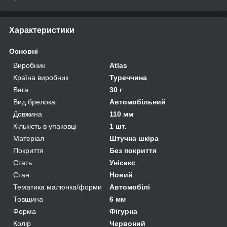
Характеристики
Основні
Виробник
Atlas
Країна виробник
Туреччина
Вага
30 г
Вид брелока
Автомобільний
Довжина
110 мм
Кількість в упаковці
1 шт.
Матеріал
Штучна шкіра
Покриття
Без покриття
Стать
Унісекс
Стан
Новий
Тематика малюнка/форми
Автомобілі
Товщина
6 мм
Форма
Фігурна
Колір
Червоний