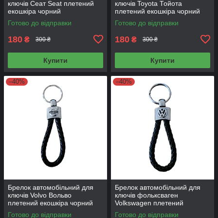
ключів Сеат Seat плетений
ключів Toyota Тойота
екошкіра чорний
плетений екошкіра чорний
Готово до відправки
Готово до відправки
180
180
₴
₴
300 ₴
300 ₴
Купити
Купити
–40%
–40%
Брелок автомобільний для
Брелок автомобільний для
ключів Volvo Вольво
ключів фольксваген
плетений екошкіра чорний
Volkswagen плетений
екошкіра чорний
Готово до відправки
Готово до відправки