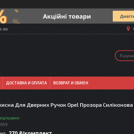
58-88
ДОСТАВКА И ОПЛАТА
ВОЗВРАТ И ОБМЕН
хисна Для Дверних Ручок Opel Прозора Силіконова
 відправки
0059
270 ₴/комплект
ект