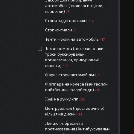
автомобіля ( пилососи, щітки,
серветки)
5
Стопи задні вантажні
14
Стоп-сигнали
1
Тенти, чохли на автомобіль
17
Тех допомога (аптечки, знаки,
троси буксирувальні,
вогнегасники, прикурювачі,
жилети)
23
Фари і стопи автомобільні
1
Фліппера на колеса (вайтволли,
вайтбенди, колорбенди)
19
Худі на ручку кпп
20
Центрувальні (проставочные)
кільця на диски
13
Ланцюги, браслети
протиковзання (Антибуксувальні