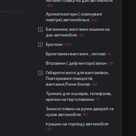
Антени Плавці на дах автомобіля
20
Ароматизатори ( освіжувачі
повітря) автомобільні
40
Багажники, вантажні кошика на
дах автомобіля
33
Брелоки
227
Бризговики вантажні , легкові
9
Вітровики ( дефлектори) вікон
10
Габаритні вогні для вантажівок,
Повторювачі поворотів
вантажні,Ріжки бокові
82
Тримачі для окулярів, телефонів,
крючки на підголовники
11
Захисні плівки на ручки дверей та
кузов автомобіля
63
Іграшки на торпеду автомобіля
37