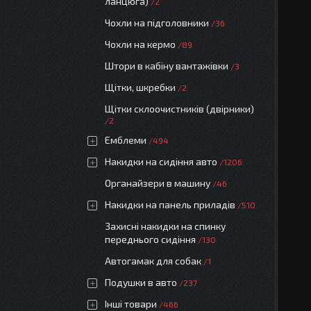
ланцюга)
2
Чохли на підголовники
36
Чохли на кермо
89
Штори в кабіну вантажівки
3
Щітки, шкребки
2
Щітки склоочистників (двірники)
2
Емблеми
494
Накидки на сидіння авто
1206
Органайзери в машину
46
Накидки на панель приладів
510
Захисні накидки на спинку
переднього сидіння
130
Автогамак для собак
1
Подушки в авто
237
Інші товари
466