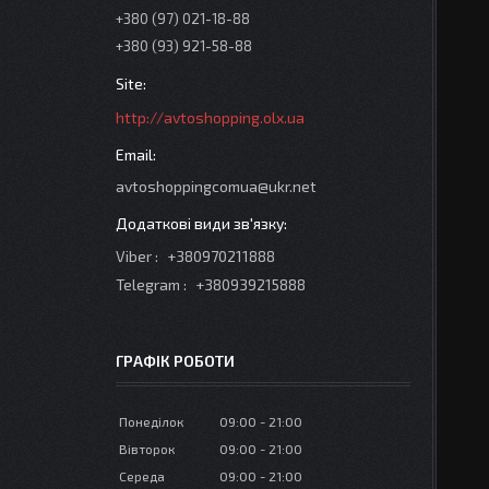
+380 (97) 021-18-88
+380 (93) 921-58-88
http://avtoshopping.olx.ua
avtoshoppingcomua@ukr.net
Viber
+380970211888
Telegram
+380939215888
ГРАФІК РОБОТИ
Понеділок
09:00
21:00
Вівторок
09:00
21:00
Середа
09:00
21:00