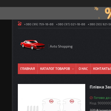
+380 (99) 759-18-88
+380 (97) 021-18-88
+380 (93) 921-
Avto Shopping
ГЛАВНАЯ
КАТАЛОГ ТОВАРОВ
О НАС
КОНТАКТЫ
Плівка За
Готово до
Код:
900000
320 ₴/компл