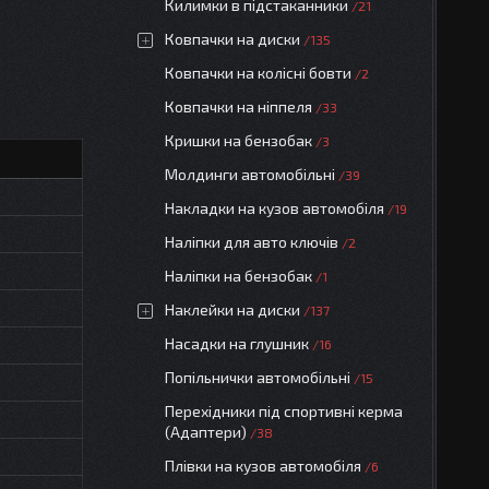
Килимки в підстаканники
21
Ковпачки на диски
135
Ковпачки на колісні бовти
2
Ковпачки на ніппеля
33
Кришки на бензобак
3
Молдинги автомобільні
39
Накладки на кузов автомобіля
19
Наліпки для авто ключів
2
Наліпки на бензобак
1
Наклейки на диски
137
Насадки на глушник
16
Попільнички автомобільні
15
Перехідники під спортивні керма
(Адаптери)
38
Плівки на кузов автомобіля
6