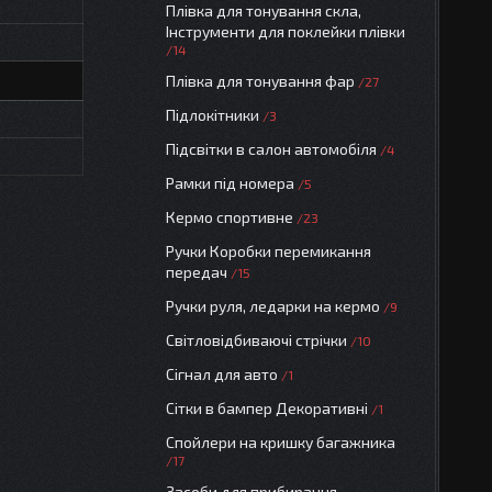
Плівка для тонування скла,
Інструменти для поклейки плівки
14
Плівка для тонування фар
27
Підлокітники
3
Підсвітки в салон автомобіля
4
Рамки під номера
5
Кермо спортивне
23
Ручки Коробки перемикання
передач
15
Ручки руля, ледарки на кермо
9
Світловідбиваючі стрічки
10
Сігнал для авто
1
Сітки в бампер Декоративні
1
Спойлери на кришку багажника
17
Засоби для прибирання