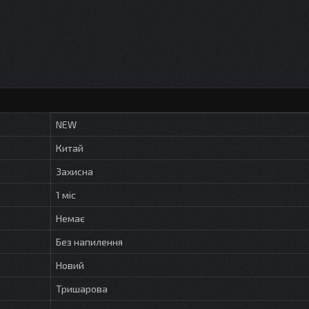
NEW
Китай
Захисна
1 міс
Немає
Без напилення
Новий
Тришарова