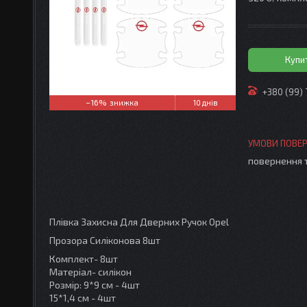
Купи
+380 (99)
–16%
10 днів
повернення 
Плівка Захисна Для Дверних Ручок Opel
Прозора Силіконова 8шт
Комплект- 8шт
Матеріал- силікон
Розмір: 9*9 см - 4шт
15*1,4 см - 4шт