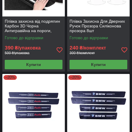
Плівка захисна від подряпин
Плівка Захисна Для Дверних
Карбон 3D Чорна
Ручок Прозора Силіконова
Антигравійна на пороги,
прозора 8шт
дзеркала, кузов 7 см на 3 м
Готово до відправки
Готово до відправки
390
240
₴/упаковка
₴/комплект
500 ₴/упаковка
300 ₴/комплект
Купити
Купити
–20%
–20%