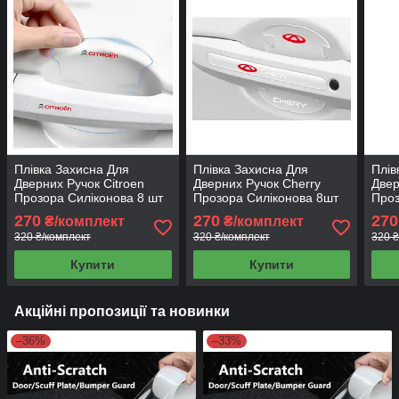
Плівка Захисна Для
Плівка Захисна Для
Плів
Дверних Ручок Citroen
Дверних Ручок Cherry
Двер
Прозора Силіконова 8 шт
Прозора Силіконова 8шт
Проз
270
270
270
₴/комплект
₴/комплект
320 ₴/комплект
320 ₴/комплект
320 ₴
Купити
Купити
Акційні пропозиції та новинки
–36%
–33%