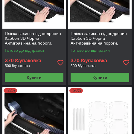
Плівка захисна від подряпин
Плівка захисна від подряпин
Карбон 3D Чорна
Карбон 3D Чорна
Антигравійна на пороги,
Антигравійна на пороги,
дзеркала, кузов 5 см на 3 м
дзеркала, кузов 3 см на 5 м
Готово до відправки
Готово до відправки
370
370
₴/упаковка
₴/упаковка
500 ₴/упаковка
500 ₴/упаковка
Купити
Купити
–22%
–20%