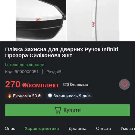
Плівка Захисна Для Дверних Ручок Infiniti
Прозора Силіконова 8шт
Готово до відправки
Код: 9000000051
Роздріб
270
₴/комплект
320 ₴/комплект
Економія
50 ₴
Залишилось
9 днів
Купити
Опис
Характеристики
Доставка
Оплата
Умови 