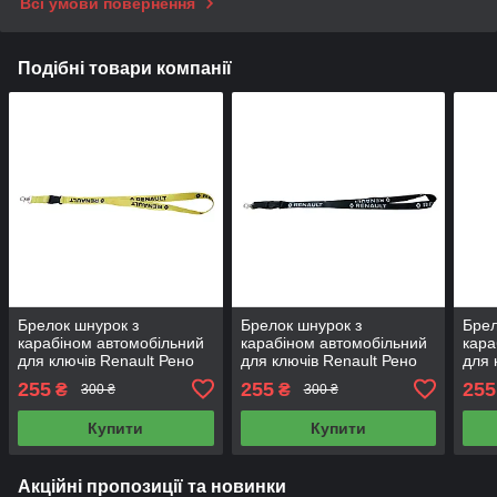
Всі умови повернення
Подібні товари компанії
Брелок шнурок з
Брелок шнурок з
Брел
карабіном автомобільний
карабіном автомобільний
кара
для ключів Renault Рено
для ключів Renault Рено
для 
54 см жовтий
54 см чорний
54 с
255
255
255
₴
₴
300 ₴
300 ₴
Купити
Купити
Акційні пропозиції та новинки