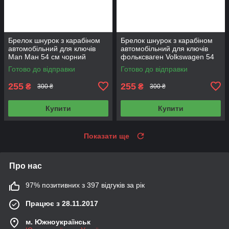
Брелок шнурок з карабіном
Брелок шнурок з карабіном
автомобільний для ключів
автомобільний для ключів
Man Ман 54 см чорний
фольксваген Volkswagen 54
см синій
Готово до відправки
Готово до відправки
255
255
₴
₴
300 ₴
300 ₴
Купити
Купити
Показати ще
Про нас
97% позитивних з 397 відгуків за рік
Працює з 28.11.2017
м. Южноукраїнськ