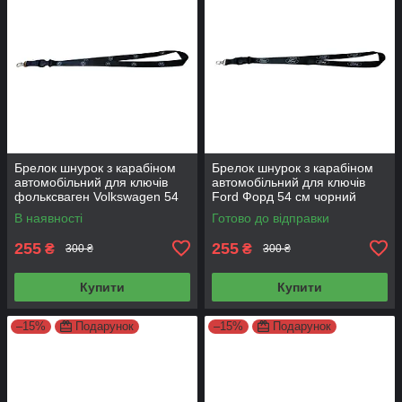
Брелок шнурок з карабіном
Брелок шнурок з карабіном
автомобільний для ключів
автомобільний для ключів
фольксваген Volkswagen 54
Ford Форд 54 см чорний
см чорний
В наявності
Готово до відправки
255
255
₴
₴
300 ₴
300 ₴
Купити
Купити
–15%
Подарунок
–15%
Подарунок