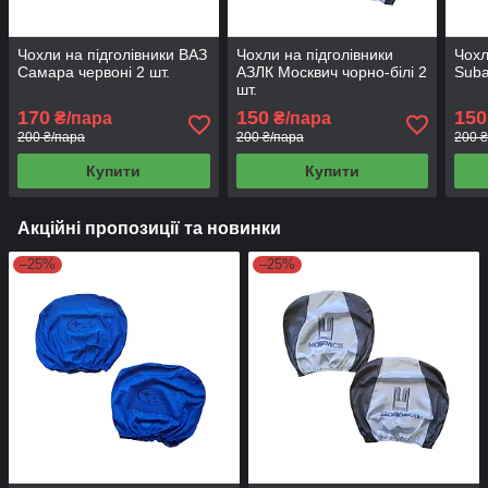
Чохли на підголівники ВАЗ
Чохли на підголівники
Чохл
Самара червоні 2 шт.
АЗЛК Москвич чорно-білі 2
Suba
шт.
170
150
150
₴/пара
₴/пара
200 ₴/пара
200 ₴/пара
200 
Купити
Купити
Акційні пропозиції та новинки
–25%
–25%