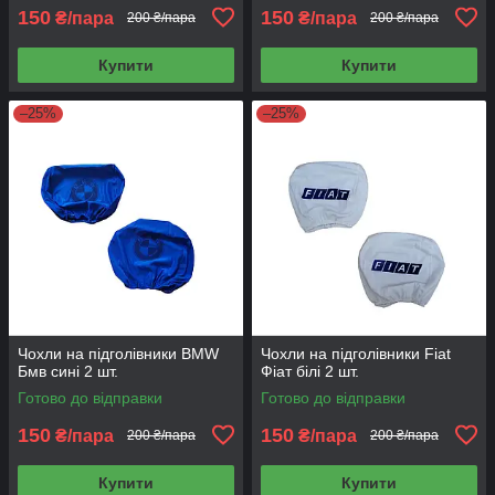
150
150
₴/пара
₴/пара
200 ₴/пара
200 ₴/пара
Купити
Купити
–25%
–25%
Чохли на підголівники BMW
Чохли на підголівники Fiat
Бмв сині 2 шт.
Фіат білі 2 шт.
Готово до відправки
Готово до відправки
150
150
₴/пара
₴/пара
200 ₴/пара
200 ₴/пара
Купити
Купити