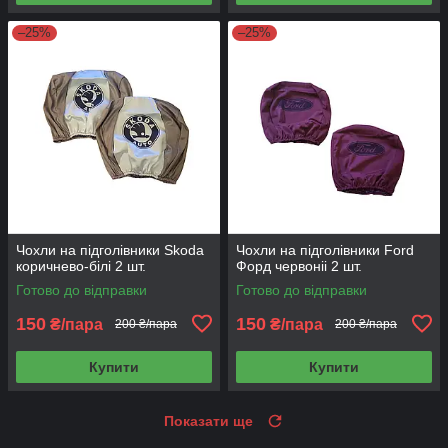
–25%
–25%
Чохли на підголівники Skoda
Чохли на підголівники Ford
коричнево-білі 2 шт.
Форд червоніі 2 шт.
Готово до відправки
Готово до відправки
150
150
₴/пара
₴/пара
200 ₴/пара
200 ₴/пара
Купити
Купити
Показати ще