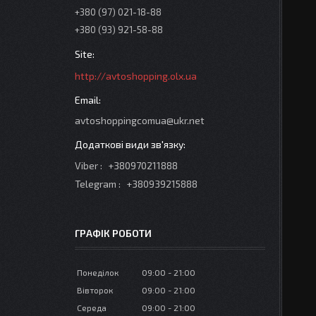
+380 (97) 021-18-88
+380 (93) 921-58-88
http://avtoshopping.olx.ua
avtoshoppingcomua@ukr.net
Viber
+380970211888
Telegram
+380939215888
ГРАФІК РОБОТИ
Понеділок
09:00
21:00
Вівторок
09:00
21:00
Середа
09:00
21:00