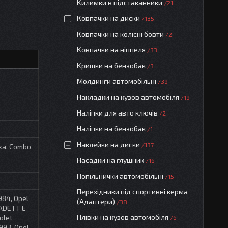
Килимки в підстаканники
21
Ковпачки на диски
135
Ковпачки на колісні бовти
2
Ковпачки на ніппеля
33
Кришки на бензобак
3
Молдинги автомобільні
39
Накладки на кузов автомобіля
19
Наліпки для авто ключів
2
Наліпки на бензобак
1
Наклейки на диски
137
kka, Combo
Насадки на глушник
16
Попільнички автомобільні
15
Перехідники під спортивні керма
984, Opel
(Адаптери)
38
KADETT E
Плівки на кузов автомобіля
olet
6
993, Opel