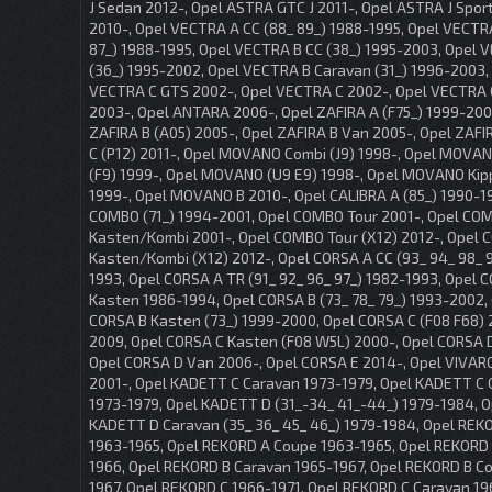
J Sedan 2012-, Opel ASTRA GTC J 2011-, Opel ASTRA J Spor
2010-, Opel VECTRA A CC (88_ 89_) 1988-1995, Opel VECTR
87_) 1988-1995, Opel VECTRA B CC (38_) 1995-2003, Opel 
(36_) 1995-2002, Opel VECTRA B Caravan (31_) 1996-2003,
VECTRA C GTS 2002-, Opel VECTRA C 2002-, Opel VECTRA 
2003-, Opel ANTARA 2006-, Opel ZAFIRA A (F75_) 1999-200
ZAFIRA B (A05) 2005-, Opel ZAFIRA B Van 2005-, Opel ZAF
C (P12) 2011-, Opel MOVANO Combi (J9) 1998-, Opel MOVA
(F9) 1999-, Opel MOVANO (U9 E9) 1998-, Opel MOVANO Kip
1999-, Opel MOVANO B 2010-, Opel CALIBRA A (85_) 1990-19
COMBO (71_) 1994-2001, Opel COMBO Tour 2001-, Opel CO
Kasten/Kombi 2001-, Opel COMBO Tour (X12) 2012-, Opel
Kasten/Kombi (X12) 2012-, Opel CORSA A CC (93_ 94_ 98_ 
1993, Opel CORSA A TR (91_ 92_ 96_ 97_) 1982-1993, Opel 
Kasten 1986-1994, Opel CORSA B (73_ 78_ 79_) 1993-2002,
CORSA B Kasten (73_) 1999-2000, Opel CORSA C (F08 F68)
2009, Opel CORSA C Kasten (F08 W5L) 2000-, Opel CORSA 
Opel CORSA D Van 2006-, Opel CORSA E 2014-, Opel VIVARO
2001-, Opel KADETT C Caravan 1973-1979, Opel KADETT C
1973-1979, Opel KADETT D (31_-34_ 41_-44_) 1979-1984, O
KADETT D Caravan (35_ 36_ 45_ 46_) 1979-1984, Opel REK
1963-1965, Opel REKORD A Coupe 1963-1965, Opel REKORD 
1966, Opel REKORD B Caravan 1965-1967, Opel REKORD B C
1967, Opel REKORD C 1966-1971, Opel REKORD C Caravan 19