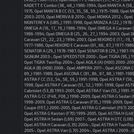
KADETT E Combo (38_ 48_) 1986-1994, Opel MANTA A (58_ 
1975, Opel MANTA B CC (53_ 55_ 58_ 59_) 1975-1988, Opel 
2003-2010, Opel MERIVA B 2010-, Opel MOKKA 2012-, Opel
MONTEREY A (UBS_) 1991-1998, Opel MONZA A (22_) 1978-
OMEGA A (16_ 17_ 19_) 1986-1994, Opel OMEGA A Caravan (
1986-1994, Opel OMEGA B (25_ 26_ 27_) 1994-2003, Opel 
Caravan (21_ 22_ 23_) 1994-2003, Opel REKORD E (17_-19_ 1
1977-1986, Opel REKORD E Caravan (61_ 66_ 67_) 1977-1986
SENATOR A (29_) 1978-1987, Opel SENATOR B (29_) 1987-19
SIGNUM 2003-, Opel SPEEDSTER 2000-, Opel TIGRA (95_) 
Opel TIGRA TwinTop 2004-, Opel AGILA (A) (H00) 2000-200
AGILA (B) (H08) 2008-, Opel AMPERA 2011-, Opel ASCONA C
89_) 1981-1988, Opel ASCONA C (81_ 86_ 87_ 88_) 1981-1988
ASTRA F CC (53_ 54_ 58_ 59_) 1991-1998, Opel ASTRA F (56_
1998, Opel ASTRA F Caravan (51_ 52_) 1991-1998, Opel AST
Cabriolet (53_B) 1993-2001, Opel ASTRA F Van (55_) 1991-1
ASTRA G CC (F48_ F08_) 1998-2009, Opel ASTRA G Sedan (
1998-2009, Opel ASTRA G Caravan (F35_) 1998-2009, Opel
Coupe (F07_) 2000-2005, Opel ASTRA G Cabriolet (F67) 20
Opel ASTRA G Kasten (F70) 1999-2005, Opel ASTRA H (L48
Opel ASTRA H Sedan (L69) 2007-, Opel ASTRA H GTC (L08) 
Opel ASTRA H Caravan (L35) 2004-, Opel ASTRA H TwinTop
2005-, Opel ASTRA Van (L70) 2004-, Opel ASTRA J 2009-,