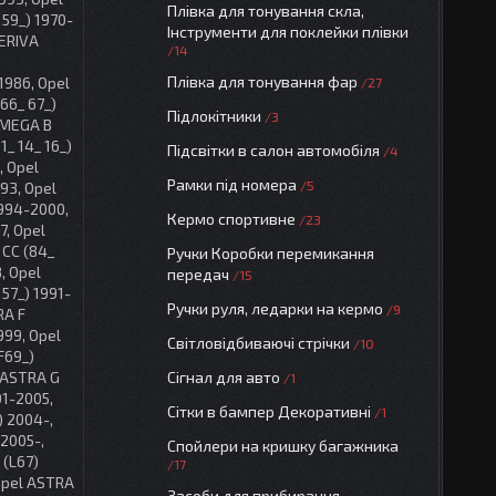
Плівка для тонування скла,
59_) 1970-
Інструменти для поклейки плівки
MERIVA
14
Плівка для тонування фар
1986, Opel
27
66_ 67_)
Підлокітники
3
OMEGA B
1_ 14_ 16_)
Підсвітки в салон автомобіля
4
, Opel
Рамки під номера
5
93, Opel
1994-2000,
Кермо спортивне
23
7, Opel
 CC (84_
Ручки Коробки перемикання
, Opel
передач
15
 57_) 1991-
Ручки руля, ледарки на кермо
9
RA F
999, Opel
Світловідбиваючі стрічки
10
F69_)
Сігнал для авто
 ASTRA G
1
01-2005,
Сітки в бампер Декоративні
1
) 2004-,
2005-,
Спойлери на кришку багажника
 (L67)
17
 Opel ASTRA
Засоби для прибирання