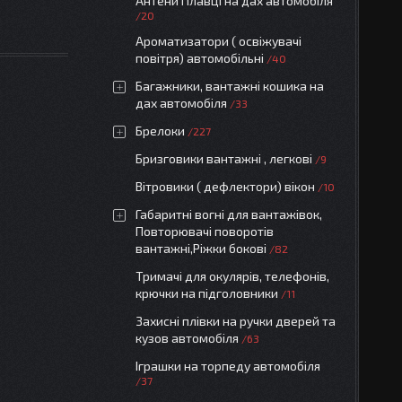
Антени Плавці на дах автомобіля
20
Ароматизатори ( освіжувачі
повітря) автомобільні
40
Багажники, вантажні кошика на
дах автомобіля
33
Брелоки
227
Бризговики вантажні , легкові
9
Вітровики ( дефлектори) вікон
10
Габаритні вогні для вантажівок,
Повторювачі поворотів
вантажні,Ріжки бокові
82
Тримачі для окулярів, телефонів,
крючки на підголовники
11
Захисні плівки на ручки дверей та
кузов автомобіля
63
Іграшки на торпеду автомобіля
37