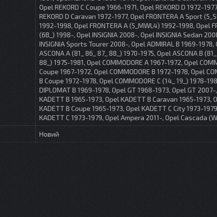
Opel REKORD C Coupe 1966-1971, Opel REKORD D 1972-1977
REKORD D Caravan 1972-1977, Opel FRONTERA A Sport (5_
1992-1998, Opel FRONTERA A (5_MWL4) 1992-1998, Opel 
(6B_) 1998-, Opel INSIGNIA 2008-, Opel INSIGNIA Sedan 200
INSIGNIA Sports Tourer 2008-, Opel ADMIRAL B 1969-1978, 
ASCONA A (81_ 86_ 87_ 88_) 1970-1975, Opel ASCONA B (81_
88_) 1975-1981, Opel COMMODORE A 1967-1972, Opel CO
Coupe 1967-1972, Opel COMMODORE B 1972-1978, Opel 
B Coupe 1972-1978, Opel COMMODORE C (14_ 19_) 1978-198
DIPLOMAT B 1969-1978, Opel GT 1968-1973, Opel GT 2007-,
KADETT B 1965-1973, Opel KADETT B Caravan 1965-1973, 
KADETT B Coupe 1965-1973, Opel KADETT C City 1973-1979
KADETT C 1973-1979, Opel Ampera 2011-, Opel Cascada (W
Новий