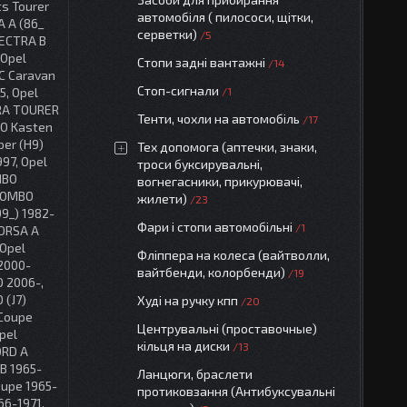
ts Tourer
автомобіля ( пилососи, щітки,
A A (86_
серветки)
5
VECTRA B
 Opel
Стопи задні вантажні
14
C Caravan
Стоп-сигнали
1
5, Opel
IRA TOURER
Тенти, чохли на автомобіль
17
NO Kasten
per (H9)
Тех допомога (аптечки, знаки,
97, Opel
троси буксирувальні,
MBO
вогнегасники, прикурювачі,
 COMBO
жилети)
23
99_) 1982-
Фари і стопи автомобільні
1
CORSA A
 Opel
Фліппера на колеса (вайтволли,
 2000-
вайтбенди, колорбенди)
19
D 2006-,
 (J7)
Худі на ручку кпп
20
 Coupe
Центрувальні (проставочные)
pel
кільця на диски
13
ORD A
B 1965-
Ланцюги, браслети
oupe 1965-
протиковзання (Антибуксувальні
66-1971,