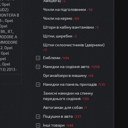
ланцюга)
2
, Opel
Чохли на підголовники
SUD2)
36
FRONTERA B
Чохли на кермо
89
8-, Opel
Opel
Штори в кабіну вантажівки
3
 86_ 87_
Щітки, шкребки
2
MMODORE A
COMMODORE
Щітки склоочистників (двірники)
2, Opel
2
 Opel
Емблеми
494
Opel
, Opel
Накидки на сидіння авто
1206
13) 2013-
Органайзери в машину
46
Накидки на панель приладів
510
Захисні накидки на спинку
переднього сидіння
130
Автогамак для собак
1
Подушки в авто
237
Інші товари
466