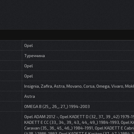
Opel
Туреччина
Opel
Opel
Insignia, Zafira, Astra, Movano, Corsa, Omega, Vivaro, Mo
Astra
OMEGA B (25_, 26_, 27_) 1994-2003
Opel ADAM 2012 -, Opel KADETT D (32_ 37_ 39 _42) 1979-1
KADETT E CC (33_ 34_ 39_ 43_ 44_ 49_) 1984-1993, Opel 
Caravan (35_ 36_ 45_ 46_) 1984-1991, Opel KADETT E Cabri
(43B_) 1986-1993, Opel KADETT E Kasten (37_ 47_) 1984-1