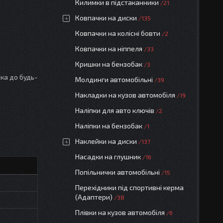
Килимки в підстаканники
21
Ковпачки на диски
135
Ковпачки на колісні бовти
2
Ковпачки на ніппеля
33
Кришки на бензобак
3
ка до будь-
Молдинги автомобільні
39
Накладки на кузов автомобіля
19
Наліпки для авто ключів
2
Наліпки на бензобак
1
Наклейки на диски
137
Насадки на глушник
16
Попільнички автомобільні
15
Перехідники під спортивні керма
(Адаптери)
38
Плівки на кузов автомобіля
6