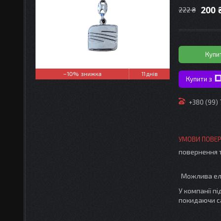
200 
222 ₴
Купи
–10%
11 днів
Купити з
+380 (99)
повернення 
У компанії п
покидаючи с