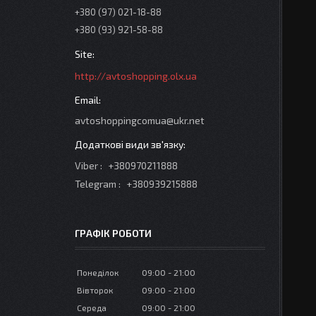
+380 (97) 021-18-88
+380 (93) 921-58-88
http://avtoshopping.olx.ua
avtoshoppingcomua@ukr.net
Viber
+380970211888
Telegram
+380939215888
ГРАФІК РОБОТИ
Понеділок
09:00
21:00
Вівторок
09:00
21:00
Середа
09:00
21:00