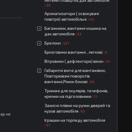
Антени Плавці на дах автомобіля
20
Ароматизатори ( освіжувачі
повітря) автомобільні
40
Багажники, вантажні кошика на
дах автомобіля
33
Брелоки
227
Бризговики вантажні , легкові
9
Вітровики ( дефлектори) вікон
10
Габаритні вогні для вантажівок,
Повторювачі поворотів
вантажні,Ріжки бокові
82
Тримачі для окулярів, телефонів,
крючки на підголовники
11
Захисні плівки на ручки дверей та
кузов автомобіля
63
вар не
Іграшки на торпеду автомобіля
37