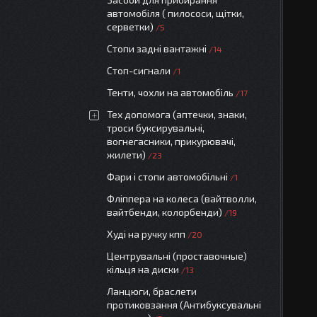
автомобіля ( пилососи, щітки,
серветки)
5
Стопи задні вантажні
14
Стоп-сигнали
1
Тенти, чохли на автомобіль
17
Тех допомога (аптечки, знаки,
троси буксирувальні,
вогнегасники, прикурювачі,
жилети)
23
Фари і стопи автомобільні
1
Фліппера на колеса (вайтволли,
вайтбенди, колорбенди)
19
Худі на ручку кпп
20
Центрувальні (проставочные)
кільця на диски
13
Ланцюги, браслети
протиковзання (Антибуксувальні