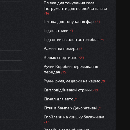
Плівка для тонування скла,
Інструменти для поклейки плівки
14
Плівка для тонування фар
27
Підлокітники
3
Підсвітки в салон автомобіля
4
Рамки під номера
5
Кермо спортивне
23
Ручки Коробки перемикання
передач
15
Ручки руля, ледарки на кермо
9
Світловідбиваючі стрічки
10
Сігнал для авто
1
Сітки в бампер Декоративні
1
Спойлери на кришку багажника
17
Засоби для прибирання