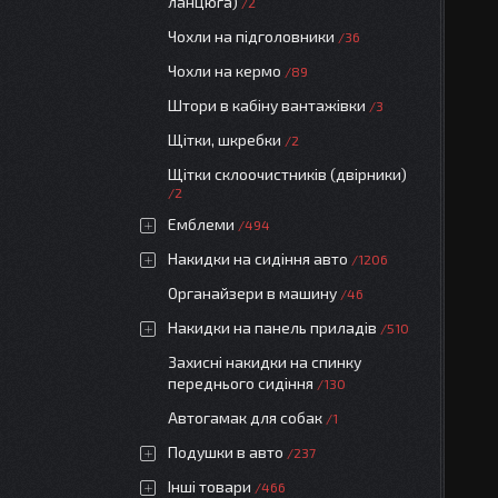
ланцюга)
2
Чохли на підголовники
36
Чохли на кермо
89
Штори в кабіну вантажівки
3
Щітки, шкребки
2
Щітки склоочистників (двірники)
2
Емблеми
494
Накидки на сидіння авто
1206
Органайзери в машину
46
Накидки на панель приладів
510
Захисні накидки на спинку
переднього сидіння
130
Автогамак для собак
1
Подушки в авто
237
Інші товари
466