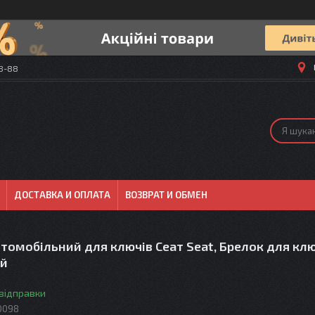
58-88
ДОСТАВКА И ОПЛАТА
ВОЗВРАТ И ОБМЕН
томобільний для ключів Сеат Seat, Брелок для клю
ий
 відправки
0098