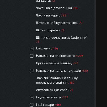
ланцюга)
2
Чохли на підголовники
36
Чохли на кермо
89
Штори в кабіну вантажівки
3
Щітки, шкребки
2
Щітки склоочистників (двірники)
2
Емблеми
494
Накидки на сидіння авто
1206
Органайзери в машину
46
Накидки на панель приладів
510
Захисні накидки на спинку
переднього сидіння
130
Автогамак для собак
1
Подушки в авто
237
Інші товари
466