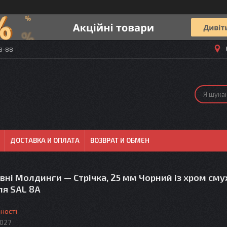
58-88
ДОСТАВКА И ОПЛАТА
ВОЗВРАТ И ОБМЕН
ні Молдинги — Стрічка, 25 мм Чорний із хром сму
ля SAL 8А
ності
027