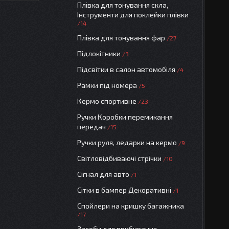
Плівка для тонування скла,
Інструменти для поклейки плівки
14
Плівка для тонування фар
27
Підлокітники
3
Підсвітки в салон автомобіля
4
Рамки під номера
5
Кермо спортивне
23
Ручки Коробки перемикання
передач
15
Ручки руля, ледарки на кермо
9
Світловідбиваючі стрічки
10
Сігнал для авто
1
Сітки в бампер Декоративні
1
Спойлери на кришку багажника
17
Засоби для прибирання