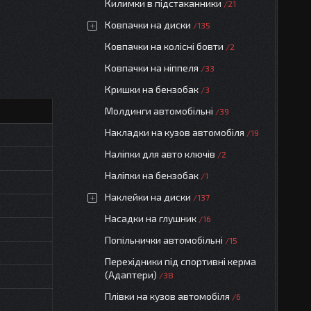
Килимки в підстаканники
21
Ковпачки на диски
135
Ковпачки на колісні бовти
2
Ковпачки на ніппеля
33
Кришки на бензобак
3
Молдинги автомобільні
39
Накладки на кузов автомобіля
19
Наліпки для авто ключів
2
Наліпки на бензобак
1
Наклейки на диски
137
Насадки на глушник
16
Попільнички автомобільні
15
Перехідники під спортивні керма
(Адаптери)
38
Плівки на кузов автомобіля
6