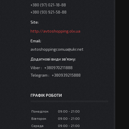
+380 (97) 021-18-88
+380 (93) 921-58-88
http://avtoshopping.olx.ua
avtoshoppingcomua@ukr.net
Viber
+380970211888
Telegram
+380939215888
ГРАФІК РОБОТИ
Понеділок
09:00
21:00
Вівторок
09:00
21:00
Середа
09:00
21:00