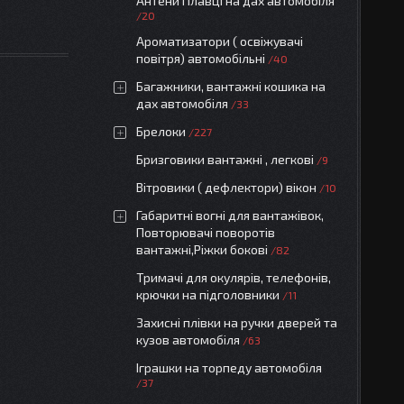
Антени Плавці на дах автомобіля
20
Ароматизатори ( освіжувачі
повітря) автомобільні
40
Багажники, вантажні кошика на
дах автомобіля
33
Брелоки
227
Бризговики вантажні , легкові
9
Вітровики ( дефлектори) вікон
10
Габаритні вогні для вантажівок,
Повторювачі поворотів
вантажні,Ріжки бокові
82
Тримачі для окулярів, телефонів,
крючки на підголовники
11
Захисні плівки на ручки дверей та
кузов автомобіля
63
Іграшки на торпеду автомобіля
37