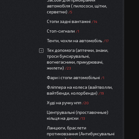
автомобіля ( пилососи, щітки,
серветки)
5
Стопи задні вантажні
14
Стоп-сигнали
1
Тенти, чохли на автомобіль
17
Тех допомога (аптечки, знаки,
троси буксирувальні,
вогнегасники, прикурювачі,
жилети)
23
Фари і стопи автомобільні
1
Фліппера на колеса (вайтволли,
вайтбенди, колорбенди)
19
Худі на ручку кпп
20
Центрувальні (проставочные)
кільця на диски
13
Ланцюги, браслети
протиковзання (Антибуксувальні