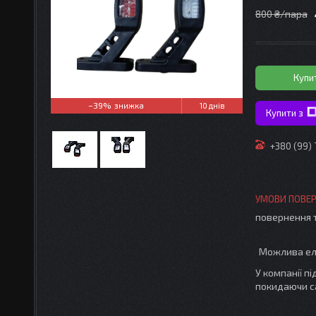
800 ₴/пара
Купи
–39%
10 днів
Купити з
+380 (99)
повернення 
У компанії п
покидаючи с