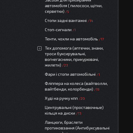
автомобіля ( пилососи, щітки,
серветки)
5
Стопи задні вантажні
14
Стоп-сигнали
1
Тенти, чохли на автомобіль
17
Тех допомога (аптечки, знаки,
троси буксирувальні,
вогнегасники, прикурювачі,
жилети)
23
Фари і стопи автомобільні
1
Фліппера на колеса (вайтволли,
вайтбенди, колорбенди)
19
Худі на ручку кпп
20
Центрувальні (проставочные)
кільця на диски
13
Ланцюги, браслети
протиковзання (Антибуксувальні