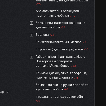
Антени Плавці на дах автомобіля
20
Ароматизатори ( освіжувачі
повітря) автомобільні
40
Багажники, вантажні кошика на
дах автомобіля
33
Брелоки
227
Бризговики вантажні , легкові
9
Вітровики ( дефлектори) вікон
10
Габаритні вогні для вантажівок,
Повторювачі поворотів
вантажні,Ріжки бокові
82
Тримачі для окулярів, телефонів,
крючки на підголовники
11
Захисні плівки на ручки дверей та
кузов автомобіля
63
вар не
Іграшки на торпеду автомобіля
37