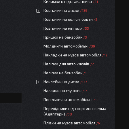
Килимки в підстаканники
21
Ковпачки на диски
135
Ковпачки на колісні бовти
2
Ковпачки на ніппеля
33
Кришки на бензобак
3
Молдинги автомобільні
39
Накладки на кузов автомобіля
19
Наліпки для авто ключів
2
Наліпки на бензобак
1
Наклейки на диски
137
Насадки на глушник
16
Попільнички автомобільні
15
Перехідники під спортивні керма
(Адаптери)
38
Плівки на кузов автомобіля
6