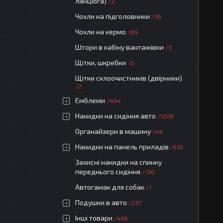
ланцюга)
2
Чохли на підголовники
36
Чохли на кермо
89
Штори в кабіну вантажівки
3
Щітки, шкребки
2
Щітки склоочистників (двірники)
2
Емблеми
494
Накидки на сидіння авто
1206
Органайзери в машину
46
Накидки на панель приладів
510
Захисні накидки на спинку
переднього сидіння
130
Автогамак для собак
1
Подушки в авто
237
Інші товари
466