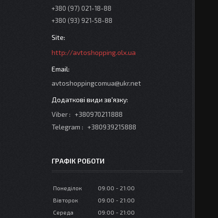
+380 (97) 021-18-88
+380 (93) 921-58-88
http://avtoshopping.olx.ua
avtoshoppingcomua@ukr.net
Viber
+380970211888
Telegram
+380939215888
ГРАФІК РОБОТИ
Понеділок
09:00
21:00
Вівторок
09:00
21:00
Середа
09:00
21:00