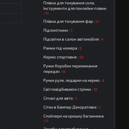
Плівка для тонування скла,
Інструменти для поклейки плівки
14
Плівка для тонування фар
27
Підлокітники
3
Підсвітки в салон автомобіля
4
Рамки під номера
5
Кермо спортивне
23
Ручки Коробки перемикання
передач
15
Ручки руля, ледарки на кермо
9
Світловідбиваючі стрічки
10
Сігнал для авто
1
Сітки в бампер Декоративні
1
Спойлери на кришку багажника
17
Засоби для прибирання