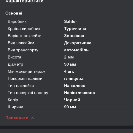
Характеристики
Основні
Виробник
Sahler
Країна виробник
Туреччина
Варіант поклейки
Зовнішня
Вид наклейки
Декоративна
Вид транспорту
автомобіль
Висота
2 мм
Діаметр
90 мм
Мінімальний тираж
4 шт.
Поверхня наліпки
глянцева
Тип наклейки
На колесо
Тип поверхні паперу
Напівглянсова
Колір
Чорний
Ширина
90 мм
Приховати