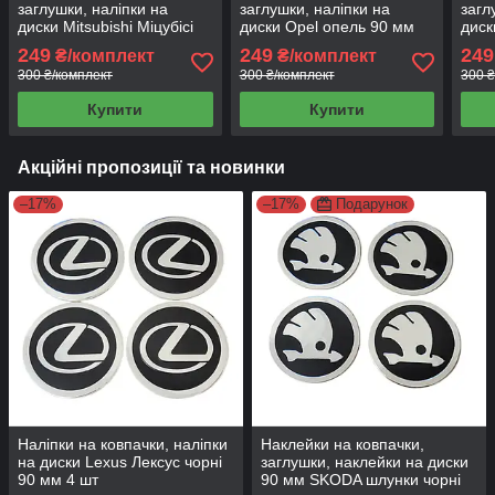
заглушки, наліпки на
заглушки, наліпки на
загл
диски Mitsubishi Міцубісі
диски Opel опель 90 мм
диск
90 мм чорні 4 шт
чорні 4 шт
чорн
249
249
249
₴/комплект
₴/комплект
300 ₴/комплект
300 ₴/комплект
300 ₴
Купити
Купити
Акційні пропозиції та новинки
–17%
–17%
Подарунок
Наліпки на ковпачки, наліпки
Наклейки на ковпачки,
на диски Lexus Лексус чорні
заглушки, наклейки на диски
90 мм 4 шт
90 мм SKODA шлунки чорні