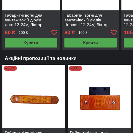
Габаритні вогні для
Габаритні вогні для
Габа
вантажівок 9 діодів
вантажівок 9 діодів
вант
жовті12-24V, Ліхтар
Червоні 12-24V, Ліхтар
12-2
габаритний, габарити
габаритний, габарити
габа
80
80
105
₴
₴
100 ₴
100 ₴
11,5х4 см NR-931
11,5х4 см NR-932
9,8х
Купити
Купити
Акційні пропозиції та новинки
–35%
–33%
Габаритні вогні для
Габаритні вогні для