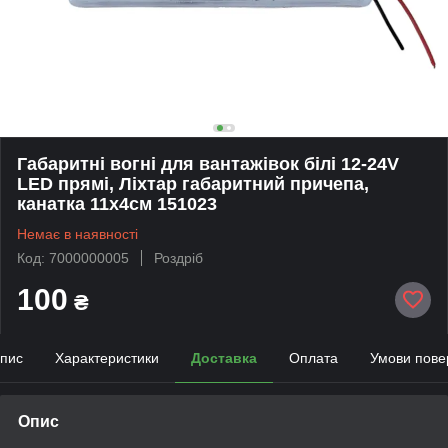
Габаритні вогні для вантажівок білі 12-24V
LED прямі, Ліхтар габаритний причепа,
канатка 11х4см 151023
Немає в наявності
Код: 7000000005
Роздріб
100
₴
пис
Характеристики
Доставка
Оплата
Умови пове
Опис