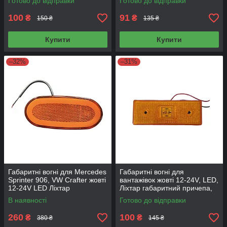
Готово до відправки
Готово до відправки
габарити підвісні 56087
см NR-1220
100
91
₴
₴
150 ₴
135 ₴
Купити
Купити
–32%
–31%
Габаритні вогні для Mercedes
Габаритні вогні для
Sprinter 906, VW Crafter жовті
вантажівок жовті 12-24V, LED,
12-24V LED Ліхтар
Ліхтар габаритний причепа,
габаритний
канатка 122022
В наявності
Готово до відправки
260
100
₴
₴
380 ₴
145 ₴