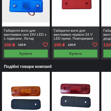
Габаритні вогні для
Габаритні вогні для
Габа
вантажівок сині 24V LED з
вантажівок червоні 24 V
вант
L підвіскою, Ліхтар
LED прямі, Повторювачі
діоді
габаритний причепа,
поворотів вантажні,
габа
100
100
110
₴
₴
130 ₴
130 ₴
габарити сині 11Х4 см
габарити 11х4см 125013
см 
125015
Купити
Купити
Подібні товари компанії