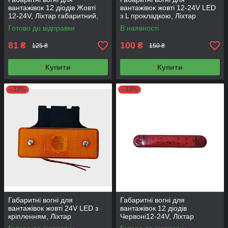
вантажівок 12 діодів Жовті
вантажівок жовті 12-24V LED
12-24V, Ліхтар габаритний,
з L прокладкою, Ліхтар
габарити 13х2 см NR-1220
габаритний причепа,
Готово до відправки
В наявності
габарити 125015
81
100
₴
₴
125 ₴
150 ₴
Купити
Купити
–33%
–33%
Габаритні вогні для
Габаритні вогні для
вантажівок жовті 24V LED з
вантажівок 12 діодів
кріпленням, Ліхтар
Червоні12-24V, Ліхтар
габаритний причепа,
габаритний, габарити 13х2