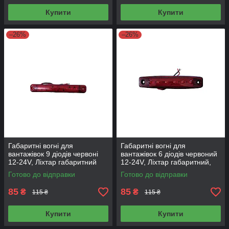
Купити
Купити
–26%
–26%
Габаритні вогні для
Габаритні вогні для
вантажівок 9 діодів червоні
вантажівок 6 діодів червоний
12-24V, Ліхтар габаритний
12-24V, Ліхтар габаритний,
причіпа, габарити 1 шт NR-
габарити 10х2см NR-610
Готово до відправки
Готово до відправки
0190 червоні Т
85
85
₴
₴
115 ₴
115 ₴
Купити
Купити